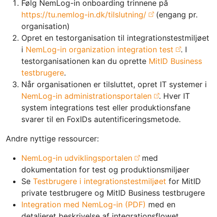
Følg NemLog-in onboarding trinnene på
https://tu.nemlog-in.dk/tilslutning/
(engang pr.
organisation)
Opret en testorganisation til integrationstestmiljøet
i
NemLog-in organization integration test
. I
testorganisationen kan du oprette
MitID Business
testbrugere
.
Når organisationen er tilsluttet, opret IT systemer i
NemLog-in administrationsportalen
. Hver IT
system integrations test eller produktionsfane
svarer til en FoxIDs autentificeringsmetode.
Andre nyttige ressourcer:
NemLog-in udviklingsportalen
med
dokumentation for test og produktionsmiljøer
Se
Testbrugere i integrationstestmiljøet
for MitID
private testbrugere og MitID Business testbrugere
Integration med NemLog-in (PDF)
med en
detaljeret beskrivelse af integrationsflowet