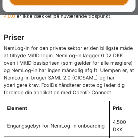
Denne guide dækker kun
OIOSAML 3.0.3
.
OIOSAML
4.0.0
er ikke dækket på nuværende tidspunkt.
Priser
NemLog-in for den private sektor er den billigste måde
at tilbyde MitID login. NemLog-in lægger 0.02 DKK
oven i MitID basisprisen (som gælder for alle mæglere)
og NemLog-in har ingen månedlig afgift. Ulempen er, at
NemLog-in bruger SAML 2.0 (OIOSAML) og har
yderligere krav. FoxIDs håndterer dette og lader dig
forbinde din applikation med OpenID Connect.
Element
Pris
4,500
Engangsgebyr for NemLog-in onboarding
DKK