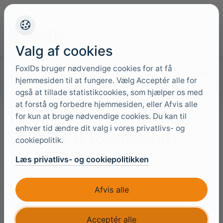
+45 4949 9091
Support
Sprog
Valg af cookies
FoxIDs bruger nødvendige cookies for at få
Søg i dokumentationen
hjemmesiden til at fungere. Vælg Acceptér alle for
også at tillade statistikcookies, som hjælper os med
at forstå og forbedre hjemmesiden, eller Afvis alle
Tilslut NemLog-in med
for kun at bruge nødvendige cookies. Du kan til
enhver tid ændre dit valg i vores privatlivs- og
SAML 2.0 (Skabelon)
cookiepolitik.
Læs privatlivs- og cookiepolitikken
Brug NemLog-in skabelonen til at konfigurere en SAML
2.0 autentificeringsmetode med OIOSAML 3.0.3
Afvis alle
standardindstillinger. Skabelonen guider dig gennem
opsætningen for offentlig eller privat sektor og
genererer den metadata, du uploader til NemLog-in.
Acceptér alle