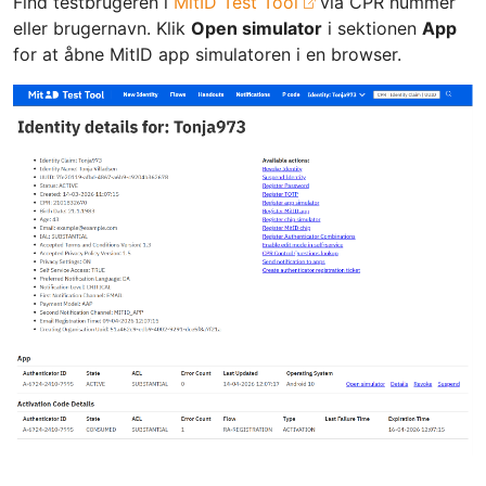
Find testbrugeren i
MitID Test Tool
via CPR nummer
eller brugernavn. Klik
Open simulator
i sektionen
App
for at åbne MitID app simulatoren i en browser.