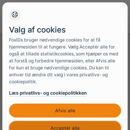
+45 4949 9091
Support
Sprog
Valg af cookies
FoxIDs bruger nødvendige cookies for at få
hjemmesiden til at fungere. Vælg Acceptér alle for
også at tillade statistikcookies, som hjælper os med
X.509-
at forstå og forbedre hjemmesiden, eller Afvis alle
for kun at bruge nødvendige cookies. Du kan til
certifikatværktøj
enhver tid ændre dit valg i vores privatlivs- og
cookiepolitik.
Generér selvsignerede certifikater eller
Læs privatlivs- og cookiepolitikken
konvertér Base64-strenge til downloadbare filer.
Afvis alle
Vi gemmer eller logger ingen certifikater.
Acceptér alle