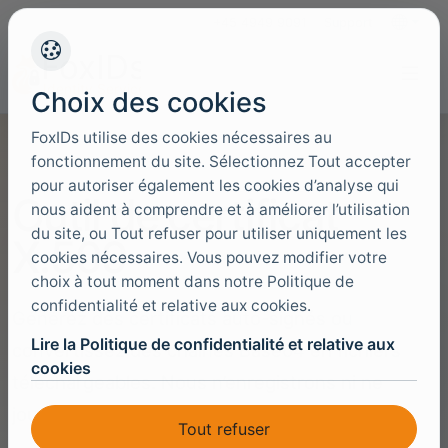
+45 4949 9091
Support
Langues
Choix des cookies
FoxIDs utilise des cookies nécessaires au
fonctionnement du site. Sélectionnez Tout accepter
pour autoriser également les cookies d’analyse qui
Outil de certificat
nous aident à comprendre et à améliorer l’utilisation
du site, ou Tout refuser pour utiliser uniquement les
X.509
cookies nécessaires. Vous pouvez modifier votre
choix à tout moment dans notre Politique de
confidentialité et relative aux cookies.
Générez des certificats auto-signés ou
Lire la Politique de confidentialité et relative aux
convertissez des chaînes Base64 en fichiers
cookies
téléchargeables. Nous n’enregistrons ni ne
journalisons aucun certificat.
Tout refuser