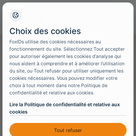
+45 4949 9091
Support
Langues
Choix des cookies
FoxIDs utilise des cookies nécessaires au
fonctionnement du site. Sélectionnez Tout accepter
pour autoriser également les cookies d’analyse qui
Une plateforme, tous
nous aident à comprendre et à améliorer l’utilisation
du site, ou Tout refuser pour utiliser uniquement les
les cas d’usage
cookies nécessaires. Vous pouvez modifier votre
choix à tout moment dans notre Politique de
confidentialité et relative aux cookies.
FoxIDs prend en charge l'accès des clients,
Lire la Politique de confidentialité et relative aux
employés et partenaires sur une seule
cookies
plateforme EU-first, combinant standards
ouverts, protocol bridging, intégration d'annuaire
Tout refuser
et choix de deployment.