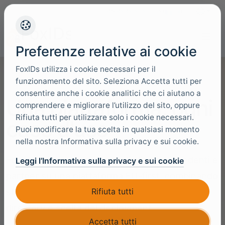
+45 4949 9091
Supporto
Lingue
Preferenze relative ai cookie
FoxIDs utilizza i cookie necessari per il
funzionamento del sito. Seleziona Accetta tutti per
consentire anche i cookie analitici che ci aiutano a
Una piattaforma, ogni
comprendere e migliorare l’utilizzo del sito, oppure
Rifiuta tutti per utilizzare solo i cookie necessari.
caso d'uso
Puoi modificare la tua scelta in qualsiasi momento
nella nostra Informativa sulla privacy e sui cookie.
FoxIDs supporta l'accesso di clienti, dipendenti e
Leggi l’Informativa sulla privacy e sui cookie
partner su una piattaforma EU-first, combinando
Rifiuta tutti
standard aperti, protocol bridging, integrazione
directory e scelta del deployment.
Accetta tutti