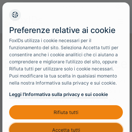
+45 4949 9091
Supporto
Lingue
Preferenze relative ai cookie
FoxIDs utilizza i cookie necessari per il
funzionamento del sito. Seleziona Accetta tutti per
consentire anche i cookie analitici che ci aiutano a
EU-First e compliance
comprendere e migliorare l’utilizzo del sito, oppure
Rifiuta tutti per utilizzare solo i cookie necessari.
Puoi modificare la tua scelta in qualsiasi momento
FoxIDs offre architettura, opzioni di deployment
nella nostra Informativa sulla privacy e sui cookie.
e controlli operativi che possono supportare il
Leggi l’Informativa sulla privacy e sui cookie
lavoro di un'organizzazione rispetto ai requisiti
GDPR, NIS2 e ISO 27001.
Rifiuta tutti
Trust center
Accetta tutti
Parla con un esperto