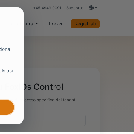
+45 4949 9091
Supporto
Lingue
Piattaforma
Prezzi
Registrati
ziona
alsiasi
u FoxIDs Control
a pagina di accesso specifica del tenant.