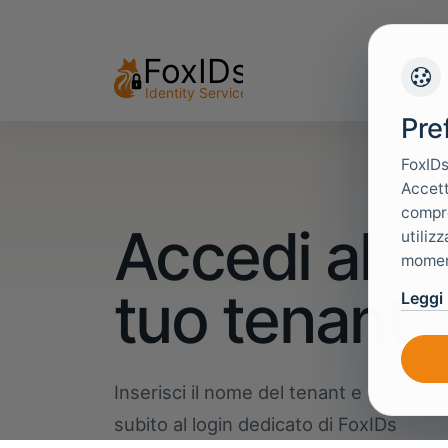
Pre
FoxIDs
Accett
compre
Accedi al
utiliz
moment
tuo tenant
Leggi 
Inserisci il nome del tenant e accedi
subito al login dedicato di FoxIDs