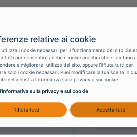
Docs e strumenti
Casi d'uso
Servizi
ferenze relative ai cookie
 utilizza i cookie necessari per il funzionamento del sito. Sele
a tutti per consentire anche i cookie analitici che ci aiutano a
ndere e migliorare l’utilizzo del sito, oppure Rifiuta tutti per
zare solo i cookie necessari. Puoi modificare la tua scelta in qu
o nella nostra Informativa sulla privacy e sui cookie.
Continua s
l’Informativa sulla privacy e sui cookie
Verrai reindirizzato all
Rifiuta tutti
Accetta tutti
Il tuo nome del tenant