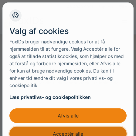
+45 4949 9091
Support
Sprog
Valg af cookies
FoxIDs bruger nødvendige cookies for at få
hjemmesiden til at fungere. Vælg Acceptér alle for
også at tillade statistikcookies, som hjælper os med
at forstå og forbedre hjemmesiden, eller Afvis alle
Fortsæt til FoxIDs Control
for kun at bruge nødvendige cookies. Du kan til
enhver tid ændre dit valg i vores privatlivs- og
Vi viderestiller dig til din tenantspecifikke login-side.
cookiepolitik.
Dit tenantnavn
Læs privatlivs- og cookiepolitikken
Afvis alle
Eksempel: hvis din portal-URL er
, indtast
contoso
.
https://control.foxids.com/contoso
Acceptér alle