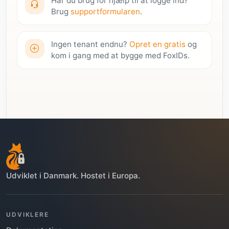
Har du brug for hjælp til at logge ind?
Brug
supportformularen
.
Ingen tenant endnu?
Opret en gratis
og
kom i gang med at bygge med FoxIDs.
Udviklet i Danmark. Hostet i Europa.
UDVIKLERE