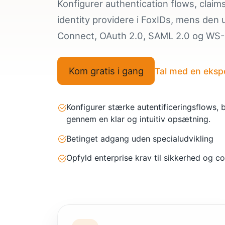
Konfigurer authentication flows, claims,
identity providere i FoxIDs, mens den
Connect, OAuth 2.0, SAML 2.0 og WS-Fe
Kom gratis i gang
Tal med en eksp
Konfigurer stærke autentificeringsflows, 
gennem en klar og intuitiv opsætning.
Betinget adgang uden specialudvikling
Opfyld enterprise krav til sikkerhed og c