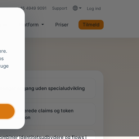
+45 4949 9091
Support
Log ind
Sprog
ster
Platform
Priser
Tilmeld
ere.
os
ruge
etinget adgang uden specialudvikling
rugerdefinerede claims og token
ransformation
ombiner identitetsudbydere og flows i