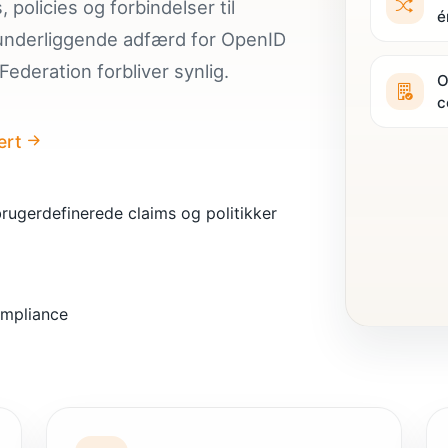
 policies og forbindelser til
é
 underliggende adfærd for OpenID
deration forbliver synlig.
O
c
ert
brugerdefinerede claims og politikker
ompliance