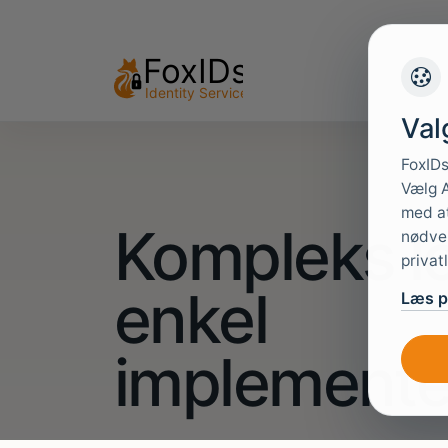
Val
FoxIDs
Vælg A
med at
Kompleks lo
nødven
privat
enkel
Læs pr
implemente