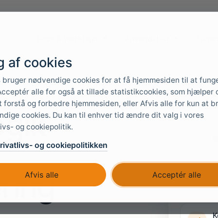
Docs & værktøjer
Anvendelser
Tjene
g af cookies
 bruger nødvendige cookies for at få hjemmesiden til at fung
cceptér alle for også at tillade statistikcookies, som hjælper 
 forstå og forbedre hjemmesiden, eller Afvis alle for kun at b
gik -
dige cookies. Du kan til enhver tid ændre dit valg i vores
livs- og cookiepolitik.
B
ivatlivs- og cookiepolitikken
ring
B
Afvis alle
Acceptér alle
t
K