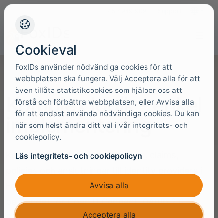
+45 4949 9091
Support
Språk
Cookieval
FoxIDs använder nödvändiga cookies för att
webbplatsen ska fungera. Välj Acceptera alla för att
även tillåta statistikcookies som hjälper oss att
Komplex logik - enkel
förstå och förbättra webbplatsen, eller Avvisa alla
för att endast använda nödvändiga cookies. Du kan
implementering
när som helst ändra ditt val i vår integritets- och
cookiepolicy.
Konfigurera autentiseringsflöden, claims,
Läs integritets- och cookiepolicyn
policies och anslutningar till identity providers i
Avvisa alla
FoxIDs, samtidigt som det underliggande
beteendet för OpenID Connect, OAuth 2.0,
Acceptera alla
SAML 2.0 och WS-Federation förblir synligt.