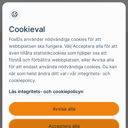
+45 4949 9091
Support
Språk
Cookieval
FoxIDs använder nödvändiga cookies för att
webbplatsen ska fungera. Välj Acceptera alla för att
även tillåta statistikcookies som hjälper oss att
SAML 2.0-
förstå och förbättra webbplatsen, eller Avvisa alla
för att endast använda nödvändiga cookies. Du kan
verktyg
när som helst ändra ditt val i vår integritets- och
cookiepolicy.
Avkoda och inspektera SAML-requests eller -
Läs integritets- och cookiepolicyn
responses i olika format för att förstå varje claim
Avvisa alla
som utbyts i ditt federationsflöde.
Acceptera alla