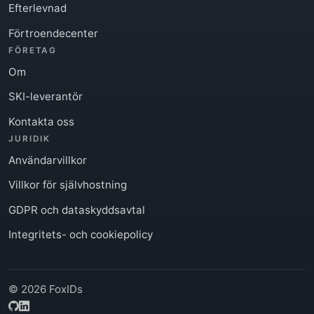
Efterlevnad
Förtroendecenter
FÖRETAG
Om
SKI-leverantör
Kontakta oss
JURIDIK
Användarvillkor
Villkor för självhostning
GDPR och dataskyddsavtal
Integritets- och cookiepolicy
© 2026 FoxIDs
GitHub
LinkedIn