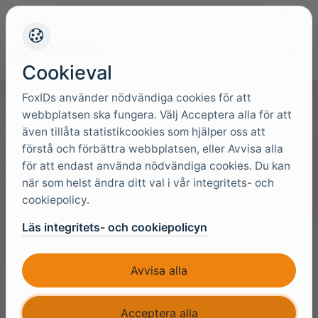
+45 4949 9091
Support
Språk
Cookieval
FoxIDs använder nödvändiga cookies för att
webbplatsen ska fungera. Välj Acceptera alla för att
även tillåta statistikcookies som hjälper oss att
förstå och förbättra webbplatsen, eller Avvisa alla
Skapa din tenant i FoxIDs Cloud
för att endast använda nödvändiga cookies. Du kan
när som helst ändra ditt val i vår integritets- och
cookiepolicy.
Din jobb e-post
Läs integritets- och cookiepolicyn
Avvisa alla
Förnamn
Acceptera alla