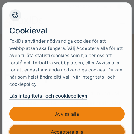
+45 4949 9091
Support
Språk
Cookieval
FoxIDs använder nödvändiga cookies för att
webbplatsen ska fungera. Välj Acceptera alla för att
även tillåta statistikcookies som hjälper oss att
TRANSPARENT PRISSÄTTNING
förstå och förbättra webbplatsen, eller Avvisa alla
för att endast använda nödvändiga cookies. Du kan
FoxIDs priser
när som helst ändra ditt val i vår integritets- och
cookiepolicy.
Välj den FoxIDs-prisväg som passar hur du vill
Läs integritets- och cookiepolicyn
köra identitet: hostat moln, egen infrastruktur
eller en uppskattning baserad på förväntad
Avvisa alla
användning.
Acceptera alla