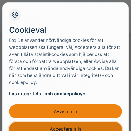
+45 4949 9091
Support
Språk
Cookieval
FoxIDs använder nödvändiga cookies för att
webbplatsen ska fungera. Välj Acceptera alla för att
även tillåta statistikcookies som hjälper oss att
förstå och förbättra webbplatsen, eller Avvisa alla
Skicka en supportförfrågan
för att endast använda nödvändiga cookies. Du kan
när som helst ändra ditt val i vår integritets- och
Beskriv problemet, berörd miljö och påverkan. Vi
cookiepolicy.
granskar ärendet och svarar enligt gällande
supportvillkor.
Läs integritets- och cookiepolicyn
E-post
Avvisa alla
Acceptera alla