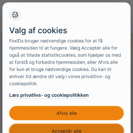
+45 4949 9091
Support
Sprog
Valg af cookies
FoxIDs bruger nødvendige cookies for at få
hjemmesiden til at fungere. Vælg Acceptér alle for
også at tillade statistikcookies, som hjælper os med
at forstå og forbedre hjemmesiden, eller Afvis alle
Indsend en supportanmodning
for kun at bruge nødvendige cookies. Du kan til
enhver tid ændre dit valg i vores privatlivs- og
Beskriv problemet, det berørte miljø og konsekvensen. Vi
cookiepolitik.
gennemgår sagen og svarer i henhold til de gældende
supportvilkår.
Læs privatlivs- og cookiepolitikken
E-mail
Afvis alle
Acceptér alle