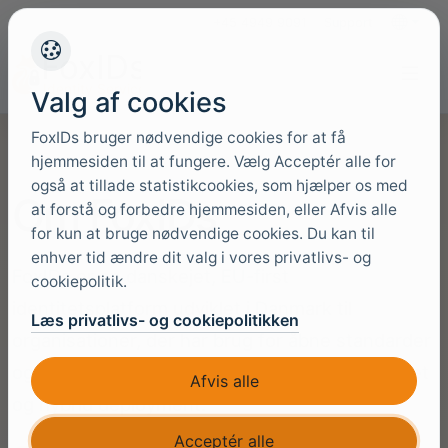
+45 4949 9091
Support
Sprog
Valg af cookies
FoxIDs bruger nødvendige cookies for at få
hjemmesiden til at fungere. Vælg Acceptér alle for
også at tillade statistikcookies, som hjælper os med
Om FoxIDs
at forstå og forbedre hjemmesiden, eller Afvis alle
for kun at bruge nødvendige cookies. Du kan til
enhver tid ændre dit valg i vores privatlivs- og
FoxIDs er en danskejet, EU-first
cookiepolitik.
identitetsplatform udviklet i Danmark til
Læs privatlivs- og cookiepolitikken
organisationer, der har brug for åbne standarder
og et klart valg mellem FoxIDs Cloud, selvhostet
Afvis alle
og hybrid deployment.
Acceptér alle