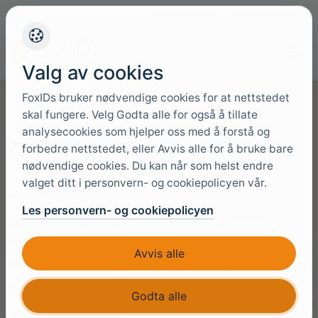
+45 4949 9091
Support
Språk
Valg av cookies
FoxIDs bruker nødvendige cookies for at nettstedet
skal fungere. Velg Godta alle for også å tillate
analysecookies som hjelper oss med å forstå og
Om FoxIDs
forbedre nettstedet, eller Avvis alle for å bruke bare
nødvendige cookies. Du kan når som helst endre
valget ditt i personvern- og cookiepolicyen vår.
FoxIDs er en danskeid, EU-first
Les personvern- og cookiepolicyen
identitetsplattform utviklet i Danmark for
organisasjoner som trenger åpne standarder og
Avvis alle
et tydelig valg mellom FoxIDs Cloud, selvhosting
og hybrid deployment.
Godta alle