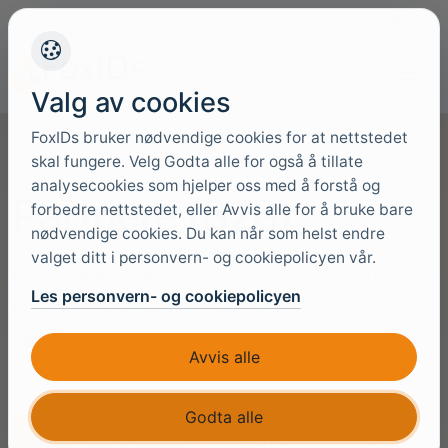
+45 4949 9091
Support
Språk
Valg av cookies
FoxIDs bruker nødvendige cookies for at nettstedet
skal fungere. Velg Godta alle for også å tillate
analysecookies som hjelper oss med å forstå og
Partnere (B2B)
forbedre nettstedet, eller Avvis alle for å bruke bare
nødvendige cookies. Du kan når som helst endre
valget ditt i personvern- og cookiepolicyen vår.
Partnere er dine B2B-brukere (Business to
Les personvern- og cookiepolicyen
Business): eksterne organisasjoner som
partnere, leverandører, forhandlere eller
Avvis alle
integratorer.
Godta alle
Kom i gang gratis
Snakk med en ekspert