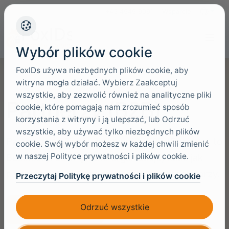
+45 4949 9091
Wsparcie
Języki
Wybór plików cookie
FoxIDs używa niezbędnych plików cookie, aby
witryna mogła działać. Wybierz Zaakceptuj
wszystkie, aby zezwolić również na analityczne pliki
Partnerzy (B2B)
cookie, które pomagają nam zrozumieć sposób
korzystania z witryny i ją ulepszać, lub Odrzuć
wszystkie, aby używać tylko niezbędnych plików
Partnerzy to Twoi użytkownicy B2B (Business to
cookie. Swój wybór możesz w każdej chwili zmienić
w naszej Polityce prywatności i plików cookie.
Business): zewnętrzne organizacje, takie jak
partnerzy, dostawcy, resellerzy lub integratorzy.
Przeczytaj Politykę prywatności i plików cookie
Odrzuć wszystkie
Zacznij za darmo