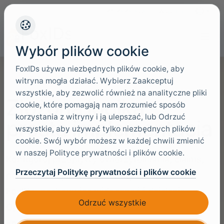
+45 4949 9091
Wsparcie
Języki
Wybór plików cookie
FoxIDs używa niezbędnych plików cookie, aby
witryna mogła działać. Wybierz Zaakceptuj
wszystkie, aby zezwolić również na analityczne pliki
Złożona logika -
cookie, które pomagają nam zrozumieć sposób
korzystania z witryny i ją ulepszać, lub Odrzuć
prosta implementacja
wszystkie, aby używać tylko niezbędnych plików
cookie. Swój wybór możesz w każdej chwili zmienić
w naszej Polityce prywatności i plików cookie.
Konfiguruj przepływy uwierzytelniania, claims,
Przeczytaj Politykę prywatności i plików cookie
policies i połączenia z identity providers w
FoxIDs, zachowując widoczność działania
Odrzuć wszystkie
OpenID Connect, OAuth 2.0, SAML 2.0 i WS-
Federation.