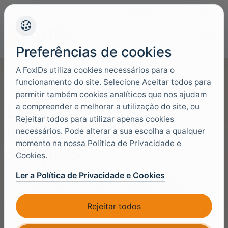
+45 4949 9091
Suporte
Idiomas
Preferências de cookies
A FoxIDs utiliza cookies necessários para o
funcionamento do site. Selecione Aceitar todos para
permitir também cookies analíticos que nos ajudam
Lógica complexa -
a compreender e melhorar a utilização do site, ou
Rejeitar todos para utilizar apenas cookies
implementação
necessários. Pode alterar a sua escolha a qualquer
momento na nossa Política de Privacidade e
simples
Cookies.
Ler a Política de Privacidade e Cookies
Configure fluxos de autenticação, claims,
policies e ligações a identity providers no
Rejeitar todos
FoxIDs, mantendo visível o comportamento