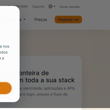
+45 4949 9091
Suporte
Iniciar sessão
Idiomas
Plataforma
Preços
Registar-se
ue nos
todos
a a
A FOXIDS
ica fronteira de
dade em toda a sua stack
ecedores de identidade, aplicações e APIs
ntrolado para login, acesso e fluxo de