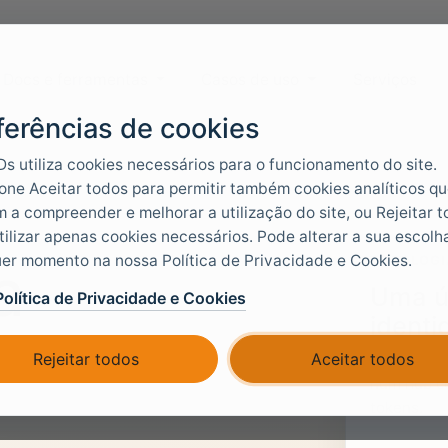
Docs e ferramentas
Casos de uso
Serviços
ferências de cookies
Ds utiliza cookies necessários para o funcionamento do site.
one Aceitar todos para permitir também cookies analíticos q
 a compreender e melhorar a utilização do site, ou Rejeitar 
tilizar apenas cookies necessários. Pode alterar a sua escolh
EIA
er momento na nossa Política de Privacidade e Cookies.
TOPOLOGI
a
Uma ún
Política de Privacidade e Cookies
identi
em
Rejeitar todos
Aceitar todos
Reúna forn
num hub co
tokens.