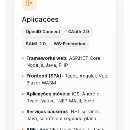
Aplicações
OpenID Connect
OAuth 2.0
SAML 2.0
WS-Federation
Frameworks web:
ASP.NET Core,
Node.js, Java, PHP
Frontend (SPA):
React, Angular, Vue,
Blazor WASM
Aplicações móveis:
iOS, Android,
React Native, .NET MAUI, Ionic
Serviços backend:
.NET services,
Java, scripts em segundo plano
APIs:
ASP.NET Core, Node.js, Java,