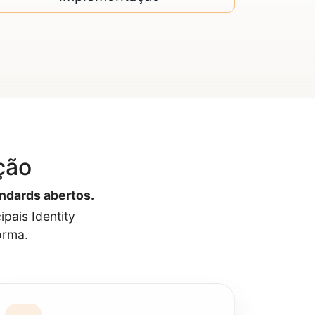
ção
andards abertos.
pais Identity
orma.