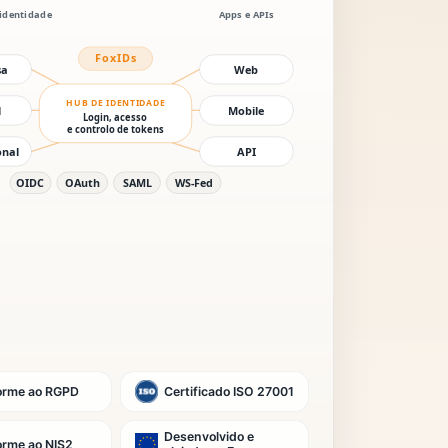
orme ao RGPD
Certificado ISO 27001
Desenvolvido e
rme ao NIS2