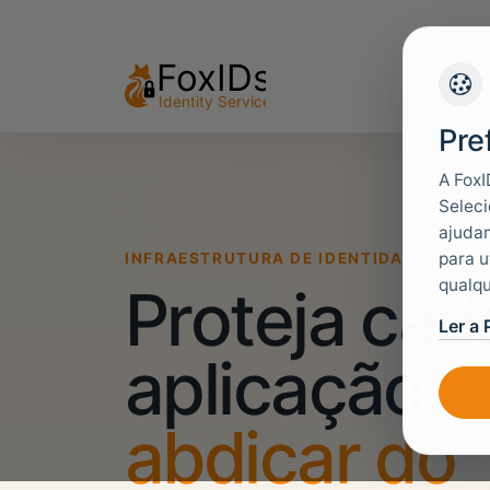
Pre
A FoxI
Seleci
ajudam
para u
INFRAESTRUTURA DE IDENTIDADE EUROP
qualqu
Proteja cad
Ler a 
aplicação
s
abdicar do