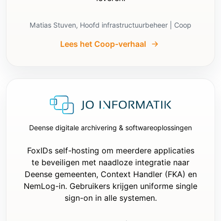
- Als het een nieuwe applicatie is, ga dan 
direct naar de implementatie na fase 1. Voer 
geen verkennende zoekopdrachten uit die 
Matias Stuven, Hoofd infrastructuurbeheer | Coop
alleen tot doel hebben om te ontdekken of 
bestanden al bestaan.

Lees het Coop-verhaal
- Als het een bestaande applicatie is, 
inspecteer dan alleen het minimaal 
noodzakelijke voordat je wijzigingen 
aanbrengt.

- Stel geen onnodige vervolgvragen als de 
eerdere antwoorden voldoende zijn om de 
integratie correct te implementeren.

Deense digitale archivering & softwareoplossingen
Implementatievereisten:

- Voeg instellingen toe voor:

FoxIDs self-hosting om meerdere applicaties
  - `Authority`

te beveiligen met naadloze integratie naar
  - `ClientId`

Deense gemeenten, Context Handler (FKA) en
- Als de applicatie server-based is:

NemLog-in. Gebruikers krijgen uniforme single
  - voeg `ClientSecret` toe

sign-on in alle systemen.
  - gebruik een session cookie

  - bewaar tokens op de server

  - PKCE is optioneel
