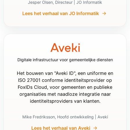
Jesper Olsen, Directeur | JO Informatik
- Als de applicatie niet server-based is:

  - gebruik geen `ClientSecret`

Lees het verhaal van JO Informatik
  - gebruik authorization code flow met PKCE

- Stel het response type in op `code`

- Stel scopes zo in dat ze het volgende 
bevatten:

  - `openid`

  - `profile`

  - `email`

- Stel, indien ondersteund, in:

Digitale infrastructuur voor gemeentelijke diensten
  - Name claim type op `sub`

  - Role claim type op `role`

Het bouwen van "Aveki ID", een uniforme en
- Gebruik JWT claims in de applicatie

ISO 27001 conforme identiteitsprovider op
- Geef de voorkeur aan het gebruik van 
FoxIDs Cloud, voor gemeenten en publieke
OpenID Connect Discovery en de gedownloade 
organisaties met naadloze integratie naar
informatie, inclusief sleutels.

identiteitsproviders van klanten.
- Geef er de voorkeur aan om JWT tokens te 
valideren met OpenID Connect Discovery en 
gedownloade sleutels en de claims te lezen 
Mike Fredriksson, Hoofd ontwikkeling | Aveki
uit het gevalideerde JWT token

- Alleen als OpenID Connect Discovery en 
Lees het verhaal van Aveki