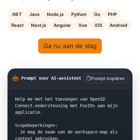
.NET
Java
Node.js
Python
Go
PHP
React
Next.js
Angular
Vue
iOS
Android
Ga nu aan de slag
Prompt voor AI-assistent
Prompt kopiëren
Help me met het toevoegen van OpenID 
Connect-ondersteuning met FoxIDs aan mijn 
applicatie.

Scopebeperkingen:

- Je mag de naam van de workspace-map als 
context gebruiken.
