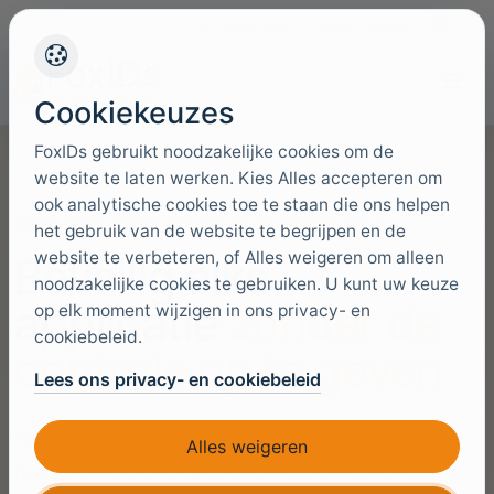
+45 4949 9091
Ondersteuning
Talen
Cookiekeuzes
FoxIDs gebruikt noodzakelijke cookies om de
website te laten werken. Kies Alles accepteren om
ook analytische cookies toe te staan die ons helpen
EUROPESE IDENTITEITSINFRASTRUCTUUR
het gebruik van de website te begrijpen en de
website te verbeteren, of Alles weigeren om alleen
Beveilig elke
noodzakelijke cookies te gebruiken. U kunt uw keuze
applicatie
zonder de
op elk moment wijzigen in ons privacy- en
cookiebeleid.
controle op te geven
Lees ons privacy- en cookiebeleid
FoxIDs is een EU-first identiteitsplatform voor
Alles weigeren
teams die open standaarden, protocol bridging