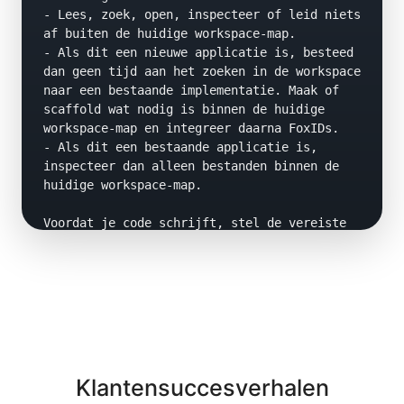
- Lees, zoek, open, inspecteer of leid niets 
af buiten de huidige workspace-map.

- Als dit een nieuwe applicatie is, besteed 
dan geen tijd aan het zoeken in de workspace 
naar een bestaande implementatie. Maak of 
scaffold wat nodig is binnen de huidige 
workspace-map en integreer daarna FoxIDs.

- Als dit een bestaande applicatie is, 
inspecteer dan alleen bestanden binnen de 
huidige workspace-map.

Voordat je code schrijft, stel de vereiste 
vragen in precies twee fasen.

Vragen in fase 1:

Stel beknopte vragen om te bepalen:

- applicatietype

- taal

- framework en versie

- hostingmodel

Klantensuccesverhalen
- of auth client-side, server-side of 