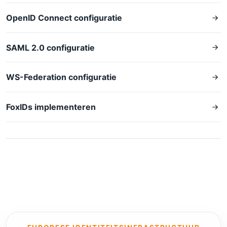
API's met de session cookie tenzij de 
architectuur specifiek access tokens vereist

OpenID Connect configuratie
  - voor niet-server-based applicaties, 
beveilig API's met een access token

- Als er geauthenticeerde API-calls of data-
SAML 2.0 configuratie
fetches vanuit de UI zijn, zorg er dan voor 
dat die alleen worden uitgevoerd voor 
geauthenticeerde gebruikers

WS-Federation configuratie
Randvoorwaarden voor een bestaande 
FoxIDs implementeren
applicatie:

- Voer geen niet-gerelateerde refactoring 
door

- Verwijder geen bestaande functionaliteit 
tenzij dat strikt noodzakelijk is voor de 
FoxIDs OIDC integration

- Houd wijzigingen aan de home page of het 
layout minimaal

- Voeg alleen toe wat nodig is voor:

  - Log in

  - Log off

  - tijdelijke weergave van debug claims
