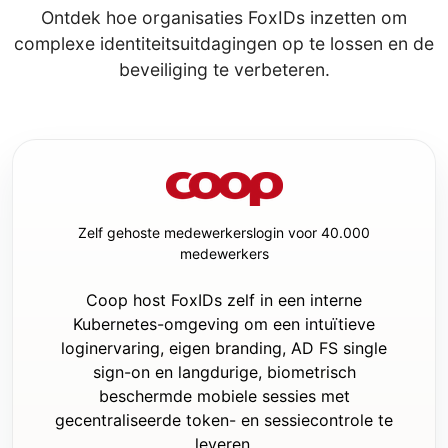
onbekend is

Ontdek hoe organisaties FoxIDs inzetten om
- of dit een nieuwe of bestaande applicatie 
complexe identiteitsuitdagingen op te lossen en de
is

beveiliging te verbeteren.
Vragen in fase 2:

- Stel deze alleen als het een bestaande 
applicatie is.

- Stel beknopte vragen over:

  - de huidige authenticatiemethode

  - waar de huidige authenticatie-
instellingen zijn geconfigureerd

Zelf gehoste medewerkerslogin voor 40.000
  - of er al login/logout-UI bestaat

medewerkers
  - of er al een home page of layout is waar 
minimale auth-UI-wijzigingen moeten worden 
Coop host FoxIDs zelf in een interne
toegevoegd

Kubernetes-omgeving om een intuïtieve
Uitvoeringsregels:

loginervaring, eigen branding, AD FS single
- Begin niet met codewijzigingen voordat 
sign-on en langdurige, biometrisch
beide vraagfasen zijn afgerond, of totdat 
beschermde mobiele sessies met
fase 1 is afgerond en bevestigd is dat dit 
gecentraliseerde token- en sessiecontrole te
een nieuwe applicatie is.

leveren.