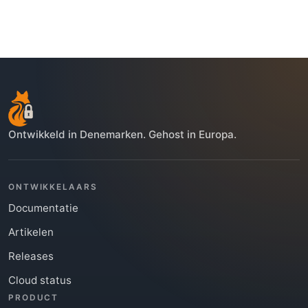
Kwaliteitslat:

- Geef de voorkeur aan de framework-native 
authenticatieaanpak voor het gedetecteerde 
applicatietype

- Houd de implementatie minimaal en zinnig 
voor productie

- Voeg geen placeholder-code toe als een 
echte integratie kan worden geïmplementeerd

Ontwikkeld in Denemarken. Gehost in Europa.
- Als iets niet kan worden voltooid met de 
beschikbare workspace of tooling, geef dan 
exact aan wat blokkeert en geef de kleinst 
mogelijke volgende stap
ONTWIKKELAARS
Documentatie
Artikelen
Releases
Cloud status
PRODUCT