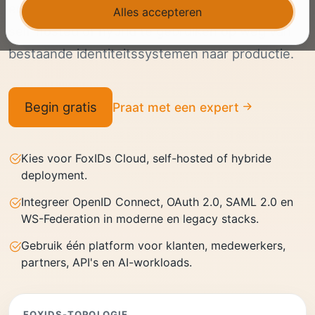
en de keuze nodig hebben om FoxIDs Cloud,
Alles accepteren
self-hosted of hybrid te gebruiken op weg van
bestaande identiteitssystemen naar productie.
Begin gratis
Praat met een expert
Kies voor FoxIDs Cloud, self-hosted of hybride
deployment.
Integreer OpenID Connect, OAuth 2.0, SAML 2.0 en
WS-Federation in moderne en legacy stacks.
Gebruik één platform voor klanten, medewerkers,
partners, API's en AI-workloads.
FOXIDS-TOPOLOGIE