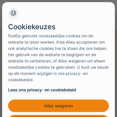
+45 4949 9091
Ondersteuning
Talen
Cookiekeuzes
FoxIDs gebruikt noodzakelijke cookies om de
website te laten werken. Kies Alles accepteren om
ook analytische cookies toe te staan die ons helpen
Klanten (B2C)
het gebruik van de website te begrijpen en de
website te verbeteren, of Alles weigeren om alleen
noodzakelijke cookies te gebruiken. U kunt uw keuze
Klanten zijn uw B2C-gebruikers (Business to
op elk moment wijzigen in ons privacy- en
cookiebeleid.
Consumer): externe gebruikers die zich
aanmelden bij uw applicaties of diensten.
Lees ons privacy- en cookiebeleid
Alles weigeren
Begin gratis
Praat met een expert