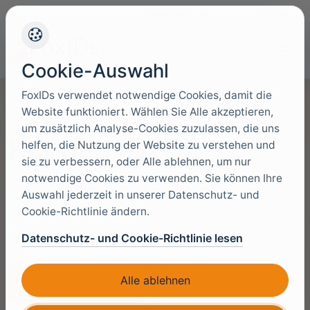
+45 4949 9091
Support
Sprache
Cookie-Auswahl
FoxIDs verwendet notwendige Cookies, damit die
Website funktioniert. Wählen Sie Alle akzeptieren,
um zusätzlich Analyse-Cookies zuzulassen, die uns
Kunden (B2C)
helfen, die Nutzung der Website zu verstehen und
sie zu verbessern, oder Alle ablehnen, um nur
notwendige Cookies zu verwenden. Sie können Ihre
Kunden sind Ihre B2C-Benutzer (Business to
Auswahl jederzeit in unserer Datenschutz- und
Cookie-Richtlinie ändern.
Consumer): externe Benutzer, die sich bei Ihren
Anwendungen oder Diensten anmelden.
Datenschutz- und Cookie-Richtlinie lesen
Alle ablehnen
Kostenlos starten