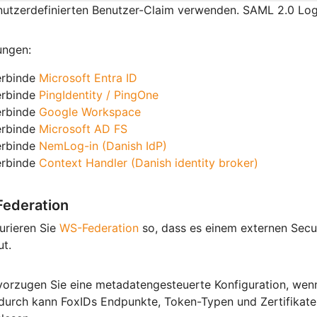
nutzerdefinierten Benutzer-Claim verwenden. SAML 2.0 Lo
ungen:
erbinde
Microsoft Entra ID
erbinde
PingIdentity / PingOne
erbinde
Google Workspace
erbinde
Microsoft AD FS
erbinde
NemLog-in (Danish IdP)
erbinde
Context Handler (Danish identity broker)
ederation
urieren Sie
WS-Federation
so, dass es einem externen Secur
ut.
orzugen Sie eine metadatengesteuerte Konfiguration, wenn
durch kann FoxIDs Endpunkte, Token-Typen und Zertifikate 