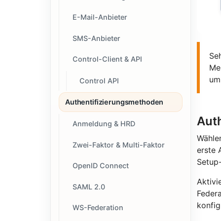
E-Mail-Anbieter
SMS-Anbieter
Seh
Control-Client & API
Me
um 
Control API
Authentifizierungsmethoden
Auth
Anmeldung & HRD
Wählen
Zwei-Faktor & Multi-Faktor
erste 
Setup-
OpenID Connect
Aktivi
SAML 2.0
Federa
konfig
WS-Federation