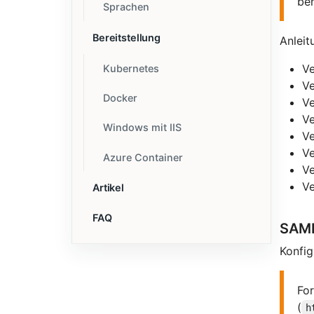
be
Sprachen
Bereitstellung
Anleit
V
Kubernetes
V
Docker
V
V
Windows mit IIS
V
V
Azure Container
V
V
Artikel
FAQ
SAML
Konfig
Fo
(
h