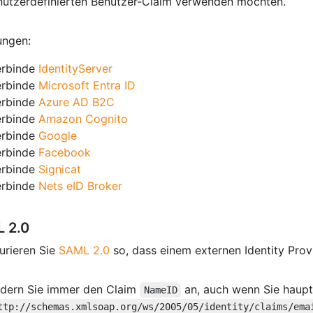
nutzerdefinierten Benutzer-Claim verwenden möchten.
ungen:
erbinde
IdentityServer
erbinde
Microsoft Entra ID
erbinde
Azure AD B2C
erbinde
Amazon Cognito
erbinde
Google
erbinde
Facebook
erbinde
Signicat
erbinde
Nets eID Broker
 2.0
urieren Sie
SAML 2.0
so, dass einem externen Identity Provi
rdern Sie immer den Claim
an, auch wenn Sie haupt
NameID
ttp://schemas.xmlsoap.org/ws/2005/05/identity/claims/ema