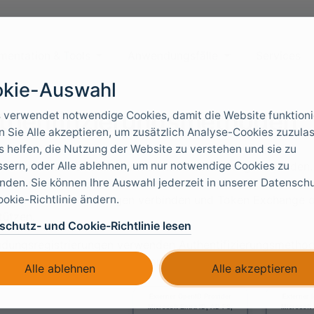
mentation & Tools
Anwendungsfälle
Services
kie-Auswahl
thentifizierungsmethoden
 verwendet notwendige Cookies, damit die Website funktioni
 Sie Alle akzeptieren, um zusätzlich Analyse-Cookies zuzula
s helfen, die Nutzung der Website zu verstehen und sie zu
sern, oder Alle ablehnen, um nur notwendige Cookies zu
 authentifiziert Benutzer über Authentifizierungsmethoden.
den. Sie können Ihre Auswahl jederzeit in unserer Datensch
äche verwenden, externen Identity Providern mit
OpenID C
okie-Richtlinie ändern.
auen, FoxIDs-Umgebungen verbinden und Token Exchange od
tützen.
schutz- und Cookie-Richtlinie lesen
dungsregistrierungen verwenden Authentifizierungsmethod
dungen
, um zu sehen, wie Apps und APIs mit FoxIDs verb
Alle ablehnen
Alle akzeptieren