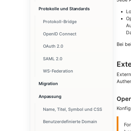
Protokolle und Standards
Lo
Op
Protokoll-Bridge
Au
Da
OpenID Connect
Bei be
OAuth 2.0
SAML 2.0
Exte
WS-Federation
Extern
Authe
Migration
Anpassung
Open
Konfig
Name, Titel, Symbol und CSS
Benutzerdefinierte Domain
Fo