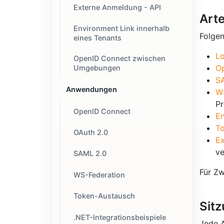
Externe Anmeldung - API
Art
Environment Link innerhalb
Folgen
eines Tenants
L
OpenID Connect zwischen
Op
Umgebungen
SA
Anwendungen
WS
Pr
OpenID Connect
En
T
OAuth 2.0
Ex
v
SAML 2.0
Für Zw
WS-Federation
Token-Austausch
Sit
.NET-Integrationsbeispiele
Jede A