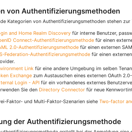
en von Authentifizierungsmethoden
de Kategorien von Authentifizierungsmethoden stehen zur
ogin and Home Realm Discovery
für interne Benutzer, pas
enID Connect-Authentifizierungsmethode
für einen extern
ML 2.0-Authentifizierungsmethode
für einen externen SAML
-Federation-Authentifizierungsmethode
für einen externen
ovider.
vironment Link
für eine andere Umgebung im selben Tenan
oken Exchange
zum Austauschen eines externen OAuth 2.0-
ternal Login - API
für ein vorhandenes externes Benutzerverz
erwenden Sie den
Directory Connector
für neue Kennwortint
ei-Faktor- und Multi-Faktor-Szenarien siehe
Two-factor and
zung der Authentifizierungsmethode
uthentifizierungsmethode erstellt bei der Anmeldung eine e