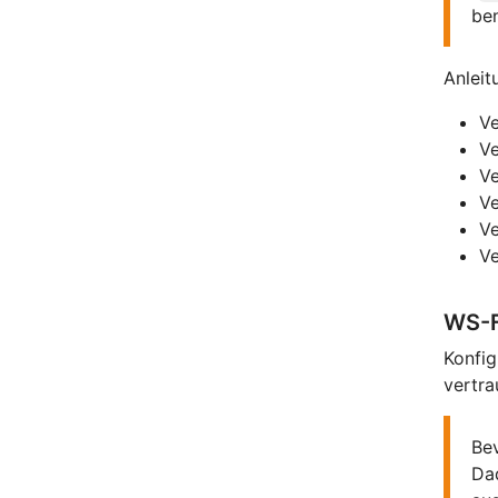
be
Anleit
V
V
V
V
V
V
WS-F
Konfig
vertra
Bev
Da