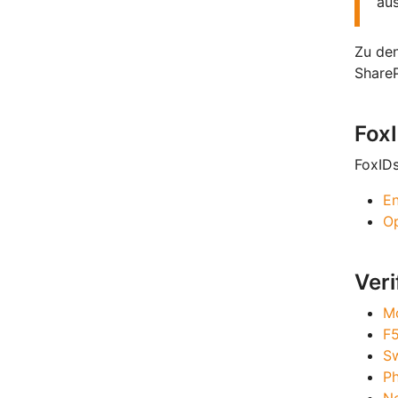
aus
Zu den
Share
Fox
FoxID
En
O
Veri
Mo
F5
Sw
Ph