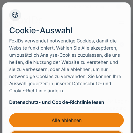
+45 4949 9091
Support
Sprache
Cookie-Auswahl
FoxIDs verwendet notwendige Cookies, damit die
Dokumentation durchsuchen
Website funktioniert. Wählen Sie Alle akzeptieren,
um zusätzlich Analyse-Cookies zuzulassen, die uns
helfen, die Nutzung der Website zu verstehen und
Anmeldung und Home
sie zu verbessern, oder Alle ablehnen, um nur
notwendige Cookies zu verwenden. Sie können Ihre
Realm Discovery
Auswahl jederzeit in unserer Datenschutz- und
Cookie-Richtlinie ändern.
FoxIDs verarbeitet die Benutzeranmeldung in der Login-
Datenschutz- und Cookie-Richtlinie lesen
Authentifizierungsmethode. Sie können pro Umgebung
mehrere Login-Authentifizierungsmethoden
Alle ablehnen
konfigurieren, jeweils mit eigenen Einstellungen und
eigenem
Look and Feel
.