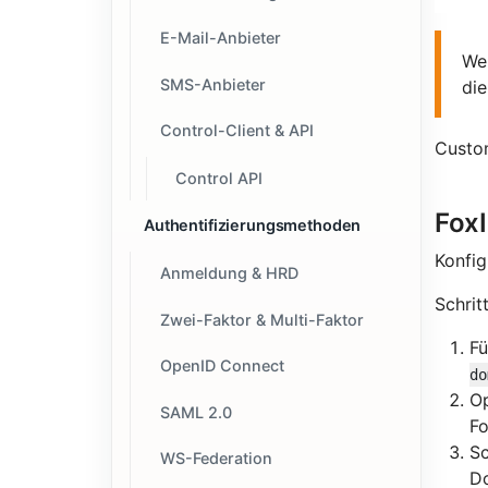
E-Mail-Anbieter
Wen
SMS-Anbieter
die
Control-Client & API
Custo
Control API
Fox
Authentifizierungsmethoden
Konfig
Anmeldung & HRD
Schritt
Zwei-Faktor & Multi-Faktor
Fü
OpenID Connect
do
Op
SAML 2.0
Fo
Sc
WS-Federation
Do