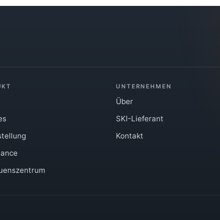
UKT
UNTERNEHMEN
Über
es
SKI-Lieferant
stellung
Kontakt
iance
auenszentrum