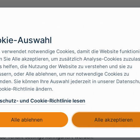
mentation & Tools
Anwendungsfälle
Services
kie-Auswahl
stom Domain
 verwendet notwendige Cookies, damit die Website funktioni
 Sie Alle akzeptieren, um zusätzlich Analyse-Cookies zuzula
s helfen, die Nutzung der Website zu verstehen und sie zu
sern, oder Alle ablehnen, um nur notwendige Cookies zu
FoxIDs Tenant kann mit einer Custom Domain konfiguriert
den. Sie können Ihre Auswahl jederzeit in unserer Datensch
t den Tenant Namen nicht in der URL wie ein Tenant ohne
okie-Richtlinie ändern.
n Standard Tenant z. B.
ohne Custom Domain führt au
main
schutz- und Cookie-Richtlinie lesen
.
ttps://foxids.com/main/some-environment/...
nn derselbe Tenant mit einer Custom Domain z. B.
my-dom
oxIDs.com
ohn
https://my-domain.com/some-environment/...
Alle ablehnen
Alle akzeptieren
ustom Domain kann im
Control Client
im Master Umfeld des
ab Tenant settings konfiguriert werden.