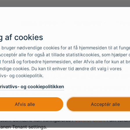
Docs & værktøjer
Anvendelser
Tjene
g af cookies
stom domæne
 bruger nødvendige cookies for at få hjemmesiden til at fung
cceptér alle for også at tillade statistikcookies, som hjælper 
 forstå og forbedre hjemmesiden, eller Afvis alle for kun at b
dige cookies. Du kan til enhver tid ændre dit valg i vores
oxIDs tenant kan konfigureres med et custom domæne. En
livs- og cookiepolitik.
erer ikke tenant navnet i URL'en som en tenant uden et c
ivatlivs- og cookiepolitikken
 standard tenant f.eks.
uden et custom domæne vil 
main
.
ttps://foxids.com/main/some-environment/...
is den samme tenant er tilknyttet et custom domæne f.eks
Afvis alle
Acceptér alle
ære
uden tena
https://my-domain.com/some-environment/...
ustom domæne kan konfigureres i
Control Client
i din tenan
anen Tenant settings.