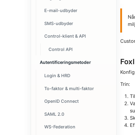
E-mail-udbyder
Når
SMS-udbyder
mil
Control-klient & API
Custom
Control API
Fox
Autentificeringsmetoder
Konfig
Login & HRD
Trin:
To-faktor & multi-faktor
Ti
OpenID Connect
Va
su
SAML 2.0
Sk
Ef
WS-Federation