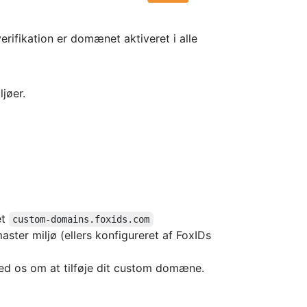
erifikation er domænet aktiveret i alle
jøer.
et
custom-domains.foxids.com
ster miljø (ellers konfigureret af FoxIDs
d os om at tilføje dit custom domæne.