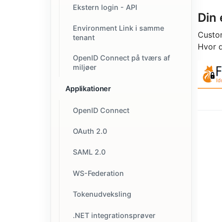
Ekstern login - API
Din 
Environment Link i samme
Custom
tenant
Hvor d
OpenID Connect på tværs af
miljøer
Applikationer
OpenID Connect
OAuth 2.0
SAML 2.0
WS-Federation
Tokenudveksling
.NET integrationsprøver