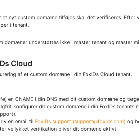
 et nyt custom domæne tilføjes skal det verificeres. Efter v
jøer i tenant.
 domæner understøttes ikke i master tenant og master mil
IDs Cloud
urering af et custom domæne i din FoxIDs Cloud tenant.
lføj en CNAME i din DNS med dit custom domæne og targ
lgfrit konfigurer dit custom domæne i din FoxIDs tenants ma
pport).
riv en email til
FoxIDs support (support@foxids.com)
og be
ter vellykket verifikation bliver dit domæne aktivt.