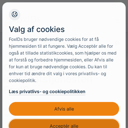
+45 4949 9091
Support
Sprog
Valg af cookies
FoxIDs bruger nødvendige cookies for at få
Søg i dokumentationen
hjemmesiden til at fungere. Vælg Acceptér alle for
også at tillade statistikcookies, som hjælper os med
at forstå og forbedre hjemmesiden, eller Afvis alle
Oversigt over
for kun at bruge nødvendige cookies. Du kan til
enhver tid ændre dit valg i vores privatlivs- og
identitetstjenesten
cookiepolitik.
FoxIDs
Læs privatlivs- og cookiepolitikken
FoxIDs er en platform til identitets- og adgangsstyring
Afvis alle
(IAM), der fungerer som en Identity Provider (IdP),
OpenID Provider (OP) og føderationsformidler. Den
Acceptér alle