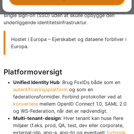
håndterer
OAuth 2.0
,
OpenID Connect 1.0
,
SAML 2.0
og
WS-Federation
, så teams kan levere sikker login og
single sign-on (SSO) uden at skulle opbygge den
underliggende identitetsinfrastruktur.
Hostet i Europa – Ejerskabet og dataene forbliver i
Europa.
Platformoversigt
Unified Identity Hub
: Brug FoxIDs både som en
autentificeringsplatform
og som en
føderationsformidler. Forbind protokoller ved at
konvertere
mellem OpenID Connect 1.0, SAML 2.0
og WS-Federation, når det er nødvendigt.
Multi-tenant-design
: Hver tenant kan huse flere
miljøer (f.eks. prod, QA, test, dev eller corporate,
external-idp, app-a, app-b) og eventuelt
forbinde