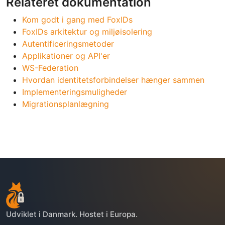
Relateret dokumentation
Kom godt i gang med FoxIDs
FoxIDs arkitektur og miljøisolering
Autentificeringsmetoder
Applikationer og API'er
WS-Federation
Hvordan identitetsforbindelser hænger sammen
Implementeringsmuligheder
Migrationsplanlægning
Udviklet i Danmark. Hostet i Europa.