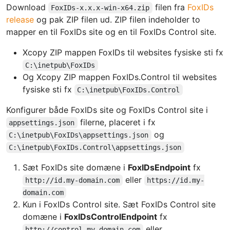
Download
filen fra
FoxIDs
FoxIDs-x.x.x-win-x64.zip
release
og pak ZIP filen ud. ZIP filen indeholder to
mapper en til FoxIDs site og en til FoxIDs Control site.
Xcopy ZIP mappen FoxIDs til websites fysiske sti fx
C:\inetpub\FoxIDs
Og Xcopy ZIP mappen FoxIDs.Control til websites
fysiske sti fx
C:\inetpub\FoxIDs.Control
Konfigurer både FoxIDs site og FoxIDs Control site i
filerne, placeret i fx
appsettings.json
og
C:\inetpub\FoxIDs\appsettings.json
C:\inetpub\FoxIDs.Control\appsettings.json
Sæt FoxIDs site domæne i
FoxIDsEndpoint
fx
eller
http://id.my-domain.com
https://id.my-
domain.com
Kun i FoxIDs Control site. Sæt FoxIDs Control site
domæne i
FoxIDsControlEndpoint
fx
eller
http://control.my-domain.com