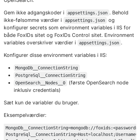
Gem ikke adgangskoder i
. Behold
appsettings.json
ikke-følsomme værdier i
og
appsettings.json
konfigurer secrets som environment variables i IIS for
både FoxIDs sitet og FoxIDs Control sitet. Environment
variables overskriver værdier i
.
appsettings.json
Konfigurer disse environment variables i IIS:
MongoDb__ConnectionString
PostgreSql__ConnectionString
(første OpenSearch node
OpenSearch__Nodes__0
inklusiv credentials)
Sæt kun de variabler du bruger.
Eksempelværdier:
MongoDb__ConnectionString=mongodb://foxids:<password>@
PostgreSql__ConnectionString=Host=localhost;Username=p