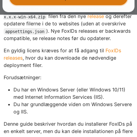
dependencies og kan opnå meget høj oppetid med lille
indsats. FoxIDs opdateres ved at downloade
FoxIDs-
filen fra den nye
release
og derefter
x.x.x-win-x64.zip
opdatere filerne i de to websites (uden at overskrive
). Nye FoxIDs releases er backwards
appsettings.json
compatible, se release notes før du opdaterer.
En gyldig licens kræves for at få adgang til
FoxIDs
releases
, hvor du kan downloade de nødvendige
deployment filer.
Forudsætninger:
Du har en Windows Server (eller Windows 10/11)
med Internet Information Services (IIS).
Du har grundlæggende viden om Windows Servere
og IIS.
Denne guide beskriver hvordan du installerer FoxIDs på
en enkelt server, men du kan dele installationen på flere