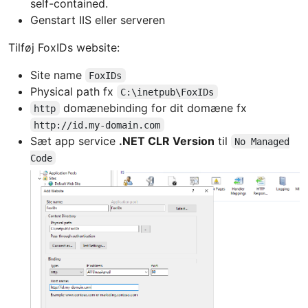
self-contained.
Genstart IIS eller serveren
Tilføj FoxIDs website:
Site name
FoxIDs
Physical path fx
C:\inetpub\FoxIDs
domænebinding for dit domæne fx
http
http://id.my-domain.com
Sæt app service
.NET CLR Version
til
No Managed
Code