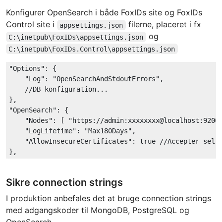
Konfigurer OpenSearch i både FoxIDs site og FoxIDs
Control site i
filerne, placeret i fx
appsettings.json
og
C:\inetpub\FoxIDs\appsettings.json
C:\inetpub\FoxIDs.Control\appsettings.json
"Options"
: {

"Log"
: 
"OpenSearchAndStdoutErrors"
,

//DB konfiguration...
"OpenSearch"
: {

"Nodes"
: [ 
"https://admin:xxxxxxxx@localhost:9200
"LogLifetime"
: 
"Max180Days"
,

"AllowInsecureCertificates"
: 
true
//Accepter self
Sikre connection strings
I produktion anbefales det at bruge connection strings
med adgangskoder til MongoDB, PostgreSQL og
OpenSearch.