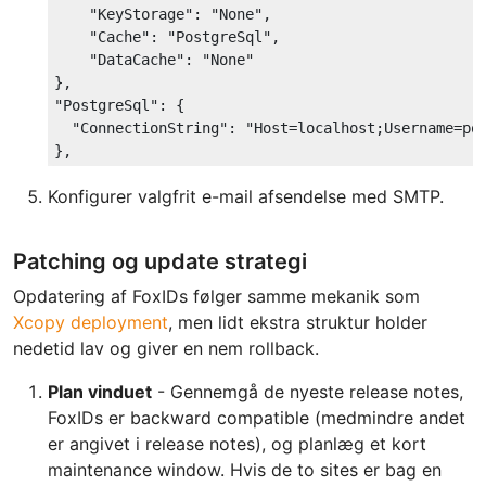
"KeyStorage"
: 
"None"
,

"Cache"
: 
"PostgreSql"
,

"DataCache"
: 
"None"
"PostgreSql"
: {

"ConnectionString"
: 
"Host=localhost;Username=po
Konfigurer valgfrit e-mail afsendelse med SMTP.
Patching og update strategi
Opdatering af FoxIDs følger samme mekanik som
Xcopy deployment
, men lidt ekstra struktur holder
nedetid lav og giver en nem rollback.
Plan vinduet
- Gennemgå de nyeste release notes,
FoxIDs er backward compatible (medmindre andet
er angivet i release notes), og planlæg et kort
maintenance window. Hvis de to sites er bag en