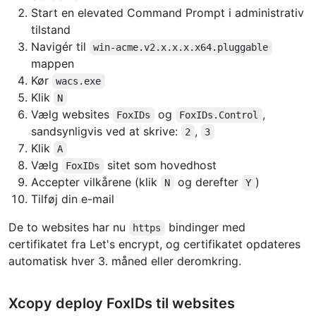
Start en elevated Command Prompt i administrativ
tilstand
Navigér til
win-acme.v2.x.x.x.x64.pluggable
mappen
Kør
wacs.exe
Klik
N
Vælg websites
og
,
FoxIDs
FoxIDs.Control
sandsynligvis ved at skrive:
,
2
3
Klik
A
Vælg
sitet som hovedhost
FoxIDs
Accepter vilkårene (klik
og derefter
)
N
Y
Tilføj din e-mail
De to websites har nu
bindinger med
https
certifikatet fra Let's encrypt, og certifikatet opdateres
automatisk hver 3. måned eller deromkring.
Xcopy deploy FoxIDs til websites