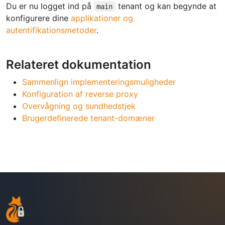
Du er nu logget ind på
tenant og kan begynde at
main
konfigurere dine
applikationer og
autentifikationsmetoder
.
Relateret dokumentation
Sammenlign implementeringsmuligheder
Konfiguration af reverse proxy
Overvågning og sundhedstjek
Brugerdefinerede tenant-domæner