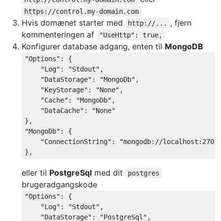
https://control.my-domain.com
Hvis domænet starter med
, fjern
http://...
kommenteringen af
"UseHttp": true,
Konfigurer database adgang, enten til
MongoDB
"Options"
: {

"Log"
: 
"Stdout"
,

"DataStorage"
: 
"MongoDb"
,

"KeyStorage"
: 
"None"
,

"Cache"
: 
"MongoDb"
,

"DataCache"
: 
"None"
"MongoDb"
: {

"ConnectionString"
: 
"mongodb://localhost:2701
eller til
PostgreSql
med dit
postgres
brugeradgangskode
"Options"
: {

"Log"
: 
"Stdout"
,

"DataStorage"
: 
"PostgreSql"
,
