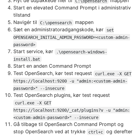
Flyt de udpakkede filer til
mappen
C:\opensearch
Start en elevated Command Prompt i administrativ
tilstand
Navigér til
mappen
C:\opensearch
Sæt en administratoradgangskode, kør
set
OPENSEARCH_INITIAL_ADMIN_PASSWORD=<custom-admin-
password>
Start service, kør
.\opensearch-windows-
install.bat
Start en anden Command Prompt
Test OpenSearch, kør test request
curl.exe -X GET
https://localhost:9200 -u "admin:<custom-admin-
password>" --insecure
Test OpenSearch plugins, kør test request
curl.exe -X GET
https://localhost:9200/_cat/plugins?v -u "admin:
<custom-admin-password>" --insecure
Gå tilbage til OpenSearch Command Prompt og
stop OpenSearch ved at trykke
og derefter
ctrl+c