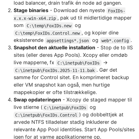
load balancer, drain trafik én node ad gangen.
Stage binaries
- Download den nyeste
FoxIDs-
, pak ud til midlertidige mapper
x.x.x-win-x64.zip
som
og
C:\temp\FoxIDs.new
, og kopier dine
C:\temp\FoxIDs.Control.new
eksisterende
og
.
appsettings*.json
web*.config
Snapshot den aktuelle installation
- Stop de to IIS
sites (eller deres App Pools). Xcopy eller omdøb
live mapperne, fx
→
C:\inetpub\FoxIDs
. Gør det
C:\inetpub\FoxIDs.2025-11-11.bak
samme for Control sitet. En komprimeret backup
eller VM snapshot kan også, men hurtige
mappekopier er ofte tilstrækkelige.
Swap opdateringen
- Xcopy de staged mapper til
live stierne (
og
C:\inetpub\FoxIDs
) og dobbelttjek at
C:\inetpub\FoxIDs.Control
arvede NTFS tilladelser stadig inkluderer de
relevante App Pool identities. Start App Pools/sites
igen for at varme applikationerne op.