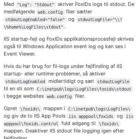
Med
skriver FoxIDs logs til stdout. De
"Log": "Stdout"
medfølgende
filer sætter
web.config
og
stdoutLogEnabled="false"
stdoutLogFile="\\?
.
\%home%\LogFiles\stdout"
IIS startup-fejl og FoxIDs applikationsprocesfejl skrives
også til Windows Application event log og kan ses i
Event Viewer.
Hvis du har brug for fil-logs under fejlfinding af IIS
startup- eller runtime-problemer, så aktiver
midlertidigt og sæt
stdoutLogEnabled
stdoutLogFile
til en sti som
C:\inetpub\logs\LogFiles\foxids\stdout
i begge websites
filer.
web.config
Opret
mappen i
\foxids\
C:\inetpub\logs\LogFiles\
og giv de to IIS App Pools
og
iis apppool\foxids
iis
fuld adgang til
apppool\foxids.control
\foxids\
mappen. Deaktiver IIS stdout file logging igen efter
fejlfinding.