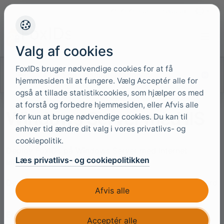
+45 4949 9091
Support
Sprog
Valg af cookies
FoxIDs bruger nødvendige cookies for at få
Søg i dokumentationen
hjemmesiden til at fungere. Vælg Acceptér alle for
også at tillade statistikcookies, som hjælper os med
at forstå og forbedre hjemmesiden, eller Afvis alle
Windows Server med IIS
for kun at bruge nødvendige cookies. Du kan til
enhver tid ændre dit valg i vores privatlivs- og
cookiepolitik.
Deploy FoxIDs på Windows Server med Internet
Læs privatlivs- og cookiepolitikken
Information Services (IIS).
Dette er en beskrivelse af hvordan du laver en standard
Afvis alle
deployment
og
logger ind første gang
.
En FoxIDs installation er selvstændig, har få eksterne
Acceptér alle