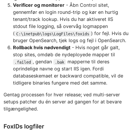
Verificer og monitorer
- Åbn Control sitet,
gennemfør en login round-trip og kør en hurtig
tenant/track lookup. Hvis du har aktiveret IIS
stdout file logging, så overvåg logmappen
(
) for fejl. Hvis du
C:\inetpub\logs\LogFiles\foxids
bruger OpenSearch, tjek logs og fejl i OpenSearch.
Rollback hvis nødvendigt
- Hvis noget går galt,
stop sites, omdøb de nydeployede mapper til
, gendan
mapperne til deres
.failed
.bak
oprindelige navne og start IIS igen. Fordi
databaseskemaet er backward compatible, vil de
tidligere binaries fungere med det samme.
Gentag processen for hver release; ved multi-server
setups patcher du én server ad gangen for at bevare
tilgængelighed.
FoxIDs logfiler