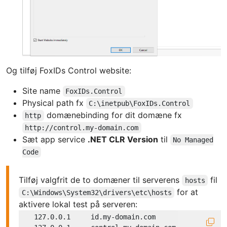
Og tilføj FoxIDs Control website:
Site name
FoxIDs.Control
Physical path fx
C:\inetpub\FoxIDs.Control
domænebinding for dit domæne fx
http
http://control.my-domain.com
Sæt app service
.NET CLR Version
til
No Managed
Code
Tilføj valgfrit de to domæner til serverens
fil
hosts
for at
C:\Windows\System32\drivers\etc\hosts
aktivere lokal test på serveren:
127.0
.0
.1
     id.my-domain.com
