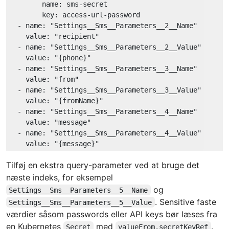
name:
sms-secret
key:
access-url-password
-
name:
"Settings__Sms__Parameters__2__Name"
value:
"recipient"
-
name:
"Settings__Sms__Parameters__2__Value"
value:
"{phone}"
-
name:
"Settings__Sms__Parameters__3__Name"
value:
"from"
-
name:
"Settings__Sms__Parameters__3__Value"
value:
"{fromName}"
-
name:
"Settings__Sms__Parameters__4__Name"
value:
"message"
-
name:
"Settings__Sms__Parameters__4__Value"
value:
"{message}"
Tilføj en ekstra query-parameter ved at bruge det
næste indeks, for eksempel
og
Settings__Sms__Parameters__5__Name
. Sensitive faste
Settings__Sms__Parameters__5__Value
værdier såsom passwords eller API keys bør læses fra
en Kubernetes
med
.
Secret
valueFrom.secretKeyRef