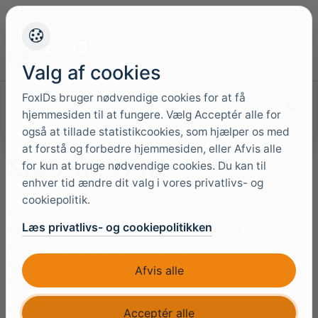
+45 4949 9091
Support
Sprog
Valg af cookies
FoxIDs bruger nødvendige cookies for at få
Søg i dokumentationen
hjemmesiden til at fungere. Vælg Acceptér alle for
også at tillade statistikcookies, som hjælper os med
at forstå og forbedre hjemmesiden, eller Afvis alle
SMS-udbyder
for kun at bruge nødvendige cookies. Du kan til
enhver tid ændre dit valg i vores privatlivs- og
cookiepolitik.
FoxIDs understøtter afsendelse af SMS-beskeder med
Læs privatlivs- og cookiepolitikken
Access URL, Gateway API, Smstools og Telia SMS
Gateway. SMS-udbyderen kan konfigureres som en
SMS-udbyder i
hvert environment
eller
generelt
i
Afvis alle
FoxIDs site-konfigurationen.
FoxIDs sender SMS-beskeder til brugere med
Acceptér alle