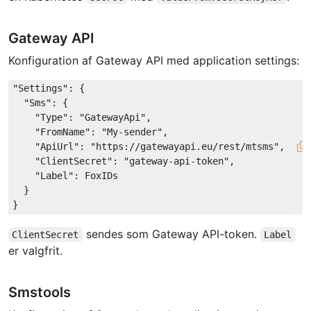
Gateway API
Konfiguration af Gateway API med application settings:
"Settings"
: {

"Sms"
: {

"Type"
: 
"GatewayApi"
,

"FromName"
: 
"My-sender"
,

"ApiUrl"
: 
"https://gatewayapi.eu/rest/mtsms"
,

"ClientSecret"
: 
"gateway-api-token"
,

"Label"
: FoxIDs

  }

sendes som Gateway API-token.
ClientSecret
Label
er valgfrit.
Smstools