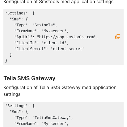
Konfiguration af Smstools med application settings:
"Settings"
: {

"Sms"
: {

"Type"
: 
"Smstools"
,

"FromName"
: 
"My-sender"
,

"ApiUrl"
: 
"https://app.smstools.com"
,

"ClientId"
: 
"client-id"
,

"ClientSecret"
: 
"client-secret"
  }

Telia SMS Gateway
Konfiguration af Telia SMS Gateway med application
settings:
"Settings"
: {

"Sms"
: {

"Type"
: 
"TeliaSmsGateway"
,

"FromName"
: 
"My-sender"
,
