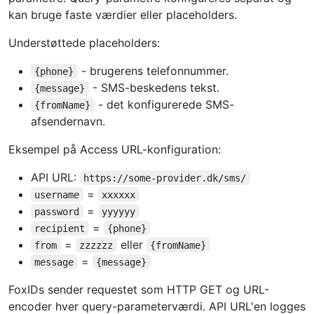
kan bruge faste værdier eller placeholders.
Understøttede placeholders:
- brugerens telefonnummer.
{phone}
- SMS-beskedens tekst.
{message}
- det konfigurerede SMS-
{fromName}
afsendernavn.
Eksempel på Access URL-konfiguration:
API URL:
https://some-provider.dk/sms/
=
username
xxxxxx
=
password
yyyyyy
=
recipient
{phone}
=
eller
from
zzzzzz
{fromName}
=
message
{message}
FoxIDs sender requestet som HTTP GET og URL-
encoder hver query-parameterværdi. API URL'en logges