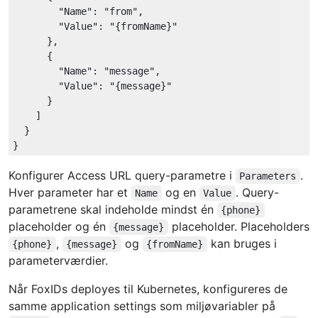
"Name"
: 
"from"
,

"Value"
: 
"{fromName}"
      },

      {

"Name"
: 
"message"
,

"Value"
: 
"{message}"
      }

    ]

  }

Konfigurer Access URL query-parametre i
.
Parameters
Hver parameter har et
og en
. Query-
Name
Value
parametrene skal indeholde mindst én
{phone}
placeholder og én
placeholder. Placeholders
{message}
,
og
kan bruges i
{phone}
{message}
{fromName}
parameterværdier.
Når FoxIDs deployes til Kubernetes, konfigureres de
samme application settings som miljøvariabler på