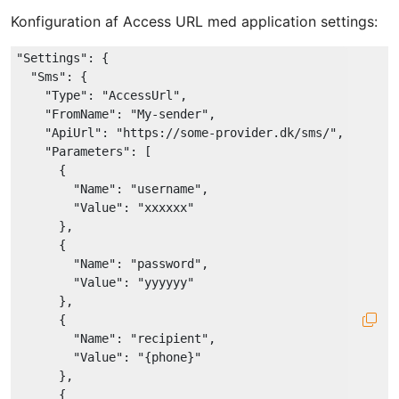
Konfiguration af Access URL med application settings:
"Settings"
: {

"Sms"
: {

"Type"
: 
"AccessUrl"
,

"FromName"
: 
"My-sender"
,

"ApiUrl"
: 
"https://some-provider.dk/sms/"
,

"Parameters"
: [

      {

"Name"
: 
"username"
,

"Value"
: 
"xxxxxx"
      },

      {

"Name"
: 
"password"
,

"Value"
: 
"yyyyyy"
      },

      {

"Name"
: 
"recipient"
,

"Value"
: 
"{phone}"
      },

      {
