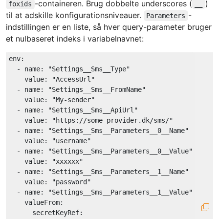
-containeren. Brug dobbelte underscores (
)
foxids
__
til at adskille konfigurationsniveauer.
-
Parameters
indstillingen er en liste, så hver query-parameter bruger
et nulbaseret indeks i variabelnavnet:
env:
-
name:
"Settings__Sms__Type"
value:
"AccessUrl"
-
name:
"Settings__Sms__FromName"
value:
"My-sender"
-
name:
"Settings__Sms__ApiUrl"
value:
"https://some-provider.dk/sms/"
-
name:
"Settings__Sms__Parameters__0__Name"
value:
"username"
-
name:
"Settings__Sms__Parameters__0__Value"
value:
"xxxxxx"
-
name:
"Settings__Sms__Parameters__1__Name"
value:
"password"
-
name:
"Settings__Sms__Parameters__1__Value"
valueFrom:
secretKeyRef: