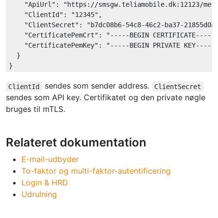
"ApiUrl"
: 
"https://smsgw.teliamobile.dk:12123/mes
"ClientId"
: 
"12345"
,

"ClientSecret"
: 
"b7dc08b6-54c8-46c2-ba37-21855d0a
"CertificatePemCrt"
: 
"-----BEGIN CERTIFICATE-----
"CertificatePemKey"
: 
"-----BEGIN PRIVATE KEY-----
  }

sendes som sender address.
ClientId
ClientSecret
sendes som API key. Certifikatet og den private nøgle
bruges til mTLS.
Relateret dokumentation
E-mail-udbyder
To-faktor og multi-faktor-autentificering
Login & HRD
Udrulning