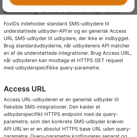
verifikationskoder, passwordless login og multi-faktor-
autentificering, når SMS er aktiveret i login-flowet.
FoxIDs indeholder standard SMS-udbydere til
understøttede udbyder-API'er og en generisk Access
URL SMS-udbyder til udbydere, der ikke er indbygget.
Brug standardudbyderne, når udbyderens API matcher
en af de understøttede integrationer. Brug Access URL,
når udbyderen kan modtage et HTTPS GET request
med udbyderspecifikke query-parametre.
Access URL
Access URL-udbyderen er en generisk udbyder til
fleksible SMS-integrationer. Den kalder et
udbyderspecifikt HTTPS endpoint med de query-
parametre, som den konkrete SMS-udbyder kræver.
API URL'en er en absolut HTTPS base URL uden query-
parametre. Query-parametre konfigureres separat og