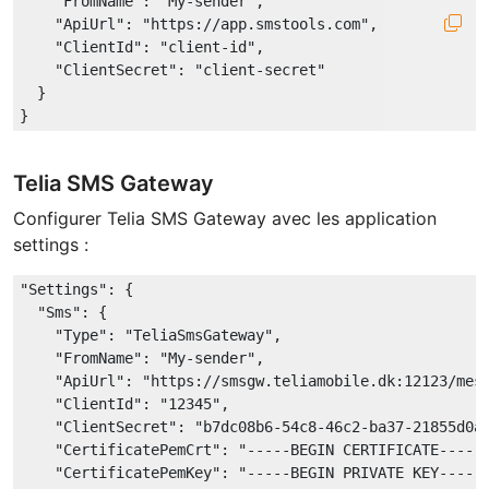
"FromName"
: 
"My-sender"
,

"ApiUrl"
: 
"https://app.smstools.com"
,

"ClientId"
: 
"client-id"
,

"ClientSecret"
: 
"client-secret"
  }

Telia SMS Gateway
Configurer Telia SMS Gateway avec les application
settings :
"Settings"
: {

"Sms"
: {

"Type"
: 
"TeliaSmsGateway"
,

"FromName"
: 
"My-sender"
,

"ApiUrl"
: 
"https://smsgw.teliamobile.dk:12123/mes
"ClientId"
: 
"12345"
,

"ClientSecret"
: 
"b7dc08b6-54c8-46c2-ba37-21855d0a
"CertificatePemCrt"
: 
"-----BEGIN CERTIFICATE-----
"CertificatePemKey"
: 
"-----BEGIN PRIVATE KEY-----