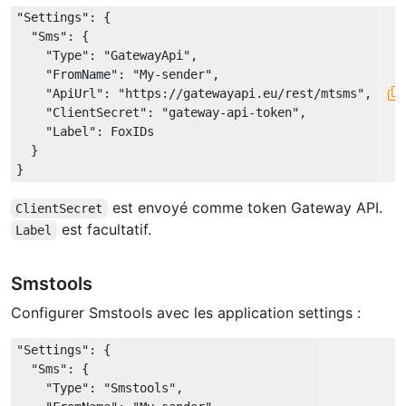
"Settings"
: {

"Sms"
: {

"Type"
: 
"GatewayApi"
,

"FromName"
: 
"My-sender"
,

"ApiUrl"
: 
"https://gatewayapi.eu/rest/mtsms"
,

"ClientSecret"
: 
"gateway-api-token"
,

"Label"
: FoxIDs

  }

est envoyé comme token Gateway API.
ClientSecret
est facultatif.
Label
Smstools
Configurer Smstools avec les application settings :
"Settings"
: {

"Sms"
: {

"Type"
: 
"Smstools"
,
