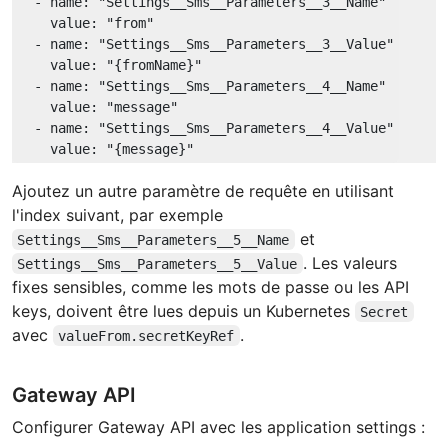
-
name:
"Settings__Sms__Parameters__3__Name"
value:
"from"
-
name:
"Settings__Sms__Parameters__3__Value"
value:
"{fromName}"
-
name:
"Settings__Sms__Parameters__4__Name"
value:
"message"
-
name:
"Settings__Sms__Parameters__4__Value"
value:
"{message}"
Ajoutez un autre paramètre de requête en utilisant
l'index suivant, par exemple
et
Settings__Sms__Parameters__5__Name
. Les valeurs
Settings__Sms__Parameters__5__Value
fixes sensibles, comme les mots de passe ou les API
keys, doivent être lues depuis un Kubernetes
Secret
avec
.
valueFrom.secretKeyRef
Gateway API
Configurer Gateway API avec les application settings :