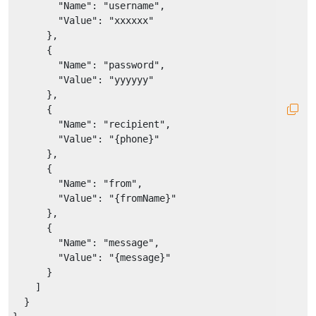
"Name"
: 
"username"
,

"Value"
: 
"xxxxxx"
      },

      {

"Name"
: 
"password"
,

"Value"
: 
"yyyyyy"
      },

      {

"Name"
: 
"recipient"
,

"Value"
: 
"{phone}"
      },

      {

"Name"
: 
"from"
,

"Value"
: 
"{fromName}"
      },

      {

"Name"
: 
"message"
,

"Value"
: 
"{message}"
      }

    ]

  }
