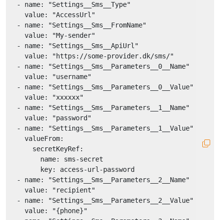
-
name:
"Settings__Sms__Type"
value:
"AccessUrl"
-
name:
"Settings__Sms__FromName"
value:
"My-sender"
-
name:
"Settings__Sms__ApiUrl"
value:
"https://some-provider.dk/sms/"
-
name:
"Settings__Sms__Parameters__0__Name"
value:
"username"
-
name:
"Settings__Sms__Parameters__0__Value"
value:
"xxxxxx"
-
name:
"Settings__Sms__Parameters__1__Name"
value:
"password"
-
name:
"Settings__Sms__Parameters__1__Value"
valueFrom:
secretKeyRef:
name:
sms-secret
key:
access-url-password
-
name:
"Settings__Sms__Parameters__2__Name"
value:
"recipient"
-
name:
"Settings__Sms__Parameters__2__Value"
value:
"{phone}"