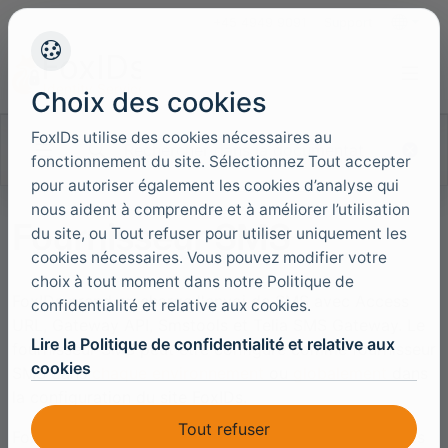
+45 4949 9091
Support
Langues
Choix des cookies
FoxIDs utilise des cookies nécessaires au
Rechercher dans la documentation
fonctionnement du site. Sélectionnez Tout accepter
pour autoriser également les cookies d’analyse qui
nous aident à comprendre et à améliorer l’utilisation
Fournisseur SMS
du site, ou Tout refuser pour utiliser uniquement les
cookies nécessaires. Vous pouvez modifier votre
choix à tout moment dans notre Politique de
FoxIDs prend en charge l'envoi de SMS avec Access
confidentialité et relative aux cookies.
URL, Gateway API, Smstools et Telia SMS Gateway. Le
Lire la Politique de confidentialité et relative aux
fournisseur SMS peut être configuré comme fournisseur
cookies
SMS dans
chaque environnement
ou
globalement
dans
la configuration du site FoxIDs.
Tout refuser
FoxIDs envoie des SMS aux utilisateurs pour les codes