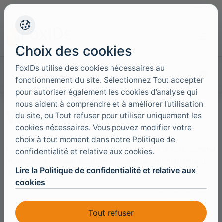
+45 4949 9091
Support
Langues
Choix des cookies
FoxIDs utilise des cookies nécessaires au
Rechercher dans la documentation
fonctionnement du site. Sélectionnez Tout accepter
pour autoriser également les cookies d’analyse qui
nous aident à comprendre et à améliorer l’utilisation
WS-Federation
du site, ou Tout refuser pour utiliser uniquement les
cookies nécessaires. Vous pouvez modifier votre
choix à tout moment dans notre Politique de
FoxIDs prend en charge WS-Federation à la fois comme
confidentialité et relative aux cookies.
méthode d'authentification et comme enregistrement
Lire la Politique de confidentialité et relative aux
d'application.
cookies
Tout refuser