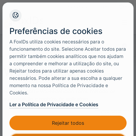
+45 4949 9091
Suporte
Idiomas
Preferências de cookies
A FoxIDs utiliza cookies necessários para o
Pesquisar documentação
funcionamento do site. Selecione Aceitar todos para
permitir também cookies analíticos que nos ajudam
a compreender e melhorar a utilização do site, ou
WS-Federation
Rejeitar todos para utilizar apenas cookies
necessários. Pode alterar a sua escolha a qualquer
momento na nossa Política de Privacidade e
FoxIDs suporta WS-Federation como método de
Cookies.
autenticação e registro de aplicativo.
Ler a Política de Privacidade e Cookies
Rejeitar todos