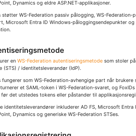
oint, Dynamics og eldre ASP.NET-applikasjoner.
 støtter WS-Federation passiv pålogging, WS-Federation-p
rt, Microsoft Entra ID Windows-påloggingsendepunkter o
tion.
entiseringsmetode
urer en
WS-Federation autentiseringsmetode
som stoler på
e (STS) / identitetsleverandør (IdP).
 fungerer som WS-Federation-avhengige part når brukere s
turnerer et SAML-token i WS-Federation-svaret, og FoxIDs 
 før det utstedes tokens eller påstander til applikasjonsregi
e identitetsleverandører inkluderer AD FS, Microsoft Entra
oint, Dynamics og generiske WS-Federation STSes.
ikasjonsregistrering