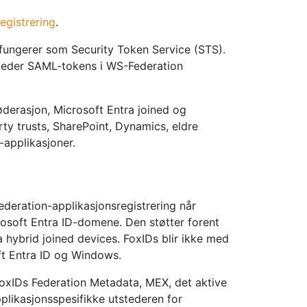
egistrering
.
s fungerer som Security Token Service (STS).
steder SAML-tokens i WS-Federation
derasjon, Microsoft Entra joined og
ty trusts, SharePoint, Dynamics, eldre
applikasjoner.
deration-applikasjonsregistrering når
rosoft Entra ID-domene. Den støtter forent
 hybrid joined devices. FoxIDs blir ikke med
oft Entra ID og Windows.
FoxIDs Federation Metadata, MEX, det aktive
likasjonsspesifikke utstederen for