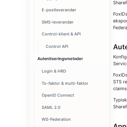
ShareP
E-postleverandør
FoxIDs
ekspo
SMS-leverandør
Federa
Control-klient & API
Aut
Control API
Konfig
Autentiseringsmetoder
Servic
Login & HRD
FoxIDs
STS re
To-faktor & multi-faktor
claims
OpenID Connect
Typisk
ShareP
SAML 2.0
WS-Federation
Appl