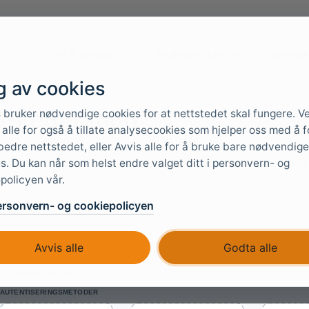
Docs & verktøy
Bruksområder
Tjeneste
g av cookies
-Federation
 bruker nødvendige cookies for at nettstedet skal fungere. V
alle for også å tillate analysecookies som hjelper oss med å f
bedre nettstedet, eller Avvis alle for å bruke bare nødvendige
s. Du kan når som helst endre valget ditt i personvern- og
 støtter WS-Federation som både en autentiseringsmetode 
policyen vår.
ersonvern- og cookiepolicyen
Avvis alle
Godta alle