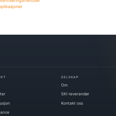
tentiseringsmetoder
plikasjoner
UKT
SELSKAP
Om
ter
SKI-leverandør
busjon
Kontakt oss
iance