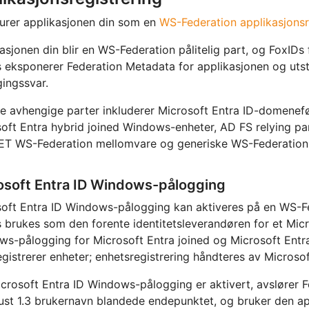
urer applikasjonen din som en
WS-Federation applikasjonsr
asjonen din blir en WS-Federation pålitelig part, og FoxID
 eksponerer Federation Metadata for applikasjonen og ut
ingssvar.
e avhengige parter inkluderer Microsoft Entra ID-domenefø
oft Entra hybrid joined Windows-enheter, AD FS relying par
ET WS-Federation mellomvare og generiske WS-Federation-
osoft Entra ID Windows-pålogging
oft Entra ID Windows-pålogging kan aktiveres på en WS-Fe
 brukes som den forente identitetsleverandøren for et Mic
s-pålogging for Microsoft Entra joined og Microsoft Entra
registrerer enheter; enhetsregistrering håndteres av Micros
crosoft Entra ID Windows-pålogging er aktivert, avslører 
st 1.3 brukernavn blandede endepunktet, og bruker den app