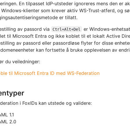
reringen. En tilpasset IdP-utsteder ignoreres mens den er ak
 Windows-klienter som krever aktiv WS-Trust-atferd, og sø
ingsautentiseringsmetode er tillatt.
estilling av passord via
er Windows-enhetsatf
Ctrl+Alt+Del
let til Microsoft Entra og ikke koblet til et lokalt Active D
estilling av passord eller passordløse flyter for disse enhet
 domeneenheter kan fortsette å bruke opplevelsen av endri
jør du veiledninger:
ble til Microsoft Entra ID med WS-Federation
entyper
eration i FoxIDs kan utstede og validere:
ML 1.1
AML 2.0