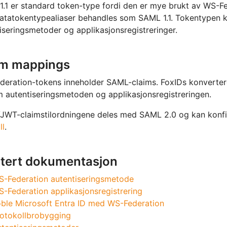
.1 er standard token-type fordi den er mye brukt av WS-
tatokentypealiaser behandles som SAML 1.1. Tokentypen k
iseringsmetoder og applikasjonsregistreringer.
im mappings
eration-tokens inneholder SAML-claims. FoxIDs konvertere
 autentiseringsmetoden og applikasjonsregistreringen.
WT-claimstilordningene deles med SAML 2.0 og kan konfigu
ll
.
atert dokumentasjon
-Federation autentiseringsmetode
-Federation applikasjonsregistrering
ble Microsoft Entra ID med WS-Federation
otokollbrobygging