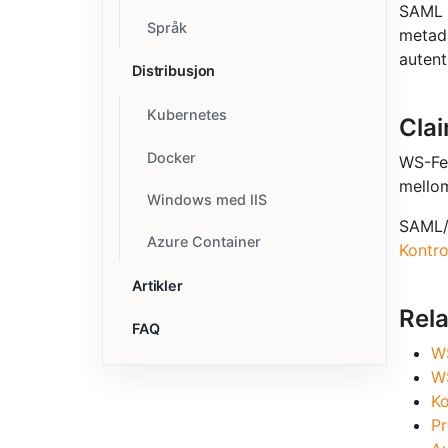
SAML 1
Språk
metada
autent
Distribusjon
Kubernetes
Cla
Docker
WS-Fed
mellom
Windows med IIS
SAML/J
Azure Container
Kontro
Artikler
Rel
FAQ
WS
WS
Ko
Pr