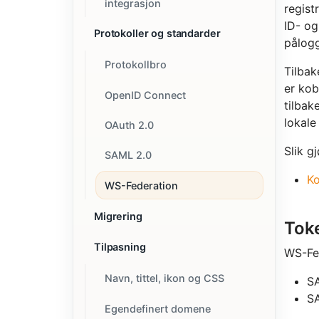
integrasjon
regist
ID- og
Protokoller og standarder
pålogg
Protokollbro
Tilbak
er kob
OpenID Connect
tilbak
lokale
OAuth 2.0
Slik g
SAML 2.0
Ko
WS-Federation
Migrering
Tok
Tilpasning
WS-Fed
Navn, tittel, ikon og CSS
SA
S
Egendefinert domene