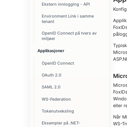
Ekstern innlogging - API
Konfig
Environment Link i samme
Applik
tenant
FoxIDs
OpenID Connect på tvers av
pålogg
miljøer
Typisk
Applikasjoner
Micros
ASP.N
OpenID Connect
Micr
OAuth 2.0
Micros
SAML 2.0
FoxIDs
Window
WS-Federation
eller 
Tokenutveksling
Når Mi
Eksempler på .NET-
WS-Tru