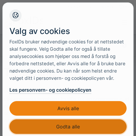
+45 4949 9091
Support
Språk
Valg av cookies
FoxIDs bruker nødvendige cookies for at nettstedet
Søk i dokumentasjonen
skal fungere. Velg Godta alle for også å tillate
analysecookies som hjelper oss med å forstå og
forbedre nettstedet, eller Avvis alle for å bruke bare
Tilpasning
nødvendige cookies. Du kan når som helst endre
valget ditt i personvern- og cookiepolicyen vår.
Les personvern- og cookiepolicyen
IAM-administratorer kan tilpasse
påloggingsopplevelsen i FoxIDs for en organisasjon, et
produkt eller en kunde. Merkevareprofil, språk og
Avvis alle
domener konfigureres uavhengig av hverandre, slik at
den visuelle identiteten kan endres uten at
Godta alle
autentiseringsprotokollene påvirkes.