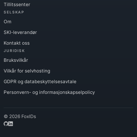
Tillitssenter
SELSKAP
Om
SKI-leverandør
Kontakt oss
JURIDISK
Bruksvilkår
Vilkår for selvhosting
GDPR og databeskyttelsesavtale
Personvern- og informasjonskapselpolicy
© 2026 FoxIDs
GitHub
LinkedIn