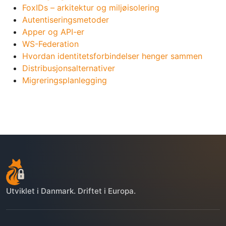
FoxIDs – arkitektur og miljøisolering
Autentiseringsmetoder
Apper og API-er
WS-Federation
Hvordan identitetsforbindelser henger sammen
Distribusjonsalternativer
Migreringsplanlegging
Utviklet i Danmark. Driftet i Europa.