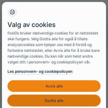
+45 4949 9091
Support
Språk
Valg av cookies
FoxIDs bruker nødvendige cookies for at nettstedet
Søk i dokumentasjonen
skal fungere. Velg Godta alle for også å tillate
analysecookies som hjelper oss med å forstå og
forbedre nettstedet, eller Avvis alle for å bruke bare
Oversikt over
nødvendige cookies. Du kan når som helst endre
valget ditt i personvern- og cookiepolicyen vår.
identitetstjenesten
Les personvern- og cookiepolicyen
FoxIDs
Avvis alle
FoxIDs er en plattform for identitets- og tilgangsstyring
(IAM) som fungerer som en Identity Provider (IdP),
Godta alle
OpenID Provider (OP) og føderasjonsmegler. Den