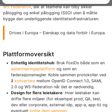
håndterer
OAuth 2.0
,
OpenID Connect 1.0
,
SAML 2.0
og
WS-Federation
, slik at teamene kan tilby sikker
pålogging og enkel pålogging (SSO) uten å måtte
bygge den underliggende identitetsinfrastrukturen.
Drives i Europa – Eierskap og data forblir i Europa.
Plattformoversikt
Enhetlig identitetshub
: Bruk FoxIDs både som en
autentiseringsplattform
og som en
føderasjonsmegler. Koble sammen protokoller ved
å
konvertere
mellom OpenID Connect 1.0, SAML
2.0 og WS-Federation når det er nødvendig.
Design for flere leietakere
: Hver leietaker kan
drifte flere miljøer (for eksempel prod, QA, test,
dev eller corporate, external-idp, app-a, app-b) og
eventuelt
koble dem sammen
.