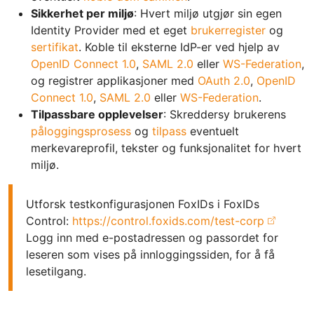
Sikkerhet per miljø
: Hvert miljø utgjør sin egen
Identity Provider med et eget
brukerregister
og
sertifikat
. Koble til eksterne IdP-er ved hjelp av
OpenID Connect 1.0
,
SAML 2.0
eller
WS-Federation
,
og registrer applikasjoner med
OAuth 2.0
,
OpenID
Connect 1.0
,
SAML 2.0
eller
WS-Federation
.
Tilpassbare opplevelser
: Skreddersy brukerens
påloggingsprosess
og
tilpass
eventuelt
merkevareprofil, tekster og funksjonalitet for hvert
miljø.
Utforsk testkonfigurasjonen FoxIDs i FoxIDs
Control:
https://control.foxids.com/test-corp
Logg inn med e-postadressen og passordet for
leseren som vises på innloggingssiden, for å få
lesetilgang.