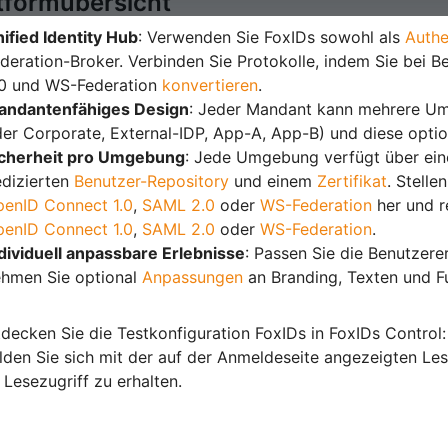
tformübersicht
ified Identity Hub
: Verwenden Sie FoxIDs sowohl als
Authe
deration-Broker. Verbinden Sie Protokolle, indem Sie bei
.0 und WS-Federation
konvertieren
.
andantenfähiges Design
: Jeder Mandant kann mehrere Umg
er Corporate, External-IDP, App-A, App-B) und diese opti
icherheit pro Umgebung
: Jede Umgebung verfügt über eine
dizierten
Benutzer-Repository
und einem
Zertifikat
. Stelle
enID Connect 1.0
,
SAML 2.0
oder
WS-Federation
her und r
enID Connect 1.0
,
SAML 2.0
oder
WS-Federation
.
dividuell anpassbare Erlebnisse
: Passen Sie die Benutzer
hmen Sie optional
Anpassungen
an Branding, Texten und F
decken Sie die Testkonfiguration FoxIDs in FoxIDs Control
lden Sie sich mit der auf der Anmeldeseite angezeigten Le
Lesezugriff zu erhalten.