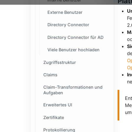
Plat
Un
Externe Benutzer
Fe
2
Directory Connector
M
Directory Connector für AD
od
S
Viele Benutzer hochladen
de
Op
Zugriffsstruktur
Op
In
Claims
ne
Claim-Transformationen und
Aufgaben
Ent
Me
Erweitertes UI
um 
Zertifikate
Protokollierung