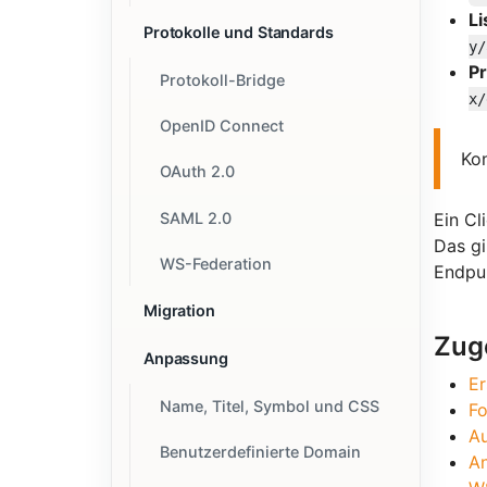
Li
Protokolle und Standards
y/
Pr
Protokoll-Bridge
x/
OpenID Connect
Kon
OAuth 2.0
SAML 2.0
Ein Cl
Das g
WS-Federation
Endpu
Migration
Zug
Anpassung
Er
Name, Titel, Symbol und CSS
Fo
Au
Benutzerdefinierte Domain
A