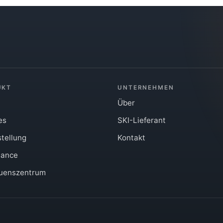
UKT
UNTERNEHMEN
Über
es
SKI-Lieferant
stellung
Kontakt
iance
auenszentrum