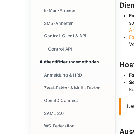
Die
E-Mail-Anbieter
F
so
SMS-Anbieter
A
Control-Client & API
Fo
Ve
Control API
Authentifizierungsmethoden
Hos
Fo
Anmeldung & HRD
Se
Zwei-Faktor & Multi-Faktor
Ko
OpenID Connect
Ne
SAML 2.0
WS-Federation
Aus