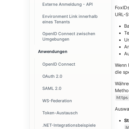
Externe Anmeldung - API
FoxID
URL-St
Environment Link innerhalb
eines Tenants
Ba
T
OpenID Connect zwischen
Umgebungen
U
An
Anwendungen
Au
OpenID Connect
Wenn F
die sp
OAuth 2.0
Währen
SAML 2.0
Metho
https
WS-Federation
Auswah
Token-Austausch
S
.NET-Integrationsbeispiele
h