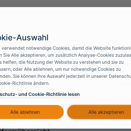
mentation & Tools
Anwendungsfälle
Services
kie-Auswahl
xIDs – Überblick über den Id
 verwendet notwendige Cookies, damit die Website funktioni
 Sie Alle akzeptieren, um zusätzlich Analyse-Cookies zuzula
s helfen, die Nutzung der Website zu verstehen und sie zu
sern, oder Alle ablehnen, um nur notwendige Cookies zu
 ist eine Plattform für Identitäts- und Zugriffsmanagement (
den. Sie können Ihre Auswahl jederzeit in unserer Datensch
er (OP) sowie als Verbundbroker fungiert. Sie verwaltet
OA
okie-Richtlinie ändern.
deration
, sodass Teams eine sichere Anmeldung und Single
grunde liegende Identitätsinfrastruktur aufbauen zu müssen
schutz- und Cookie-Richtlinie lesen
ostet in Europa – Eigentumsrechte und Daten verbleiben i
Alle ablehnen
Alle akzeptieren