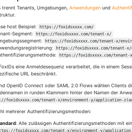
s trennt Tenants, Umgebungen,
Anwendungen
und
Authenti
ruktur.
se host Beispiel:
https://foxidsxxxx.com/
enant-Segment:
https://foxidsxxxx.com/tenant-x/
mgebungssegment:
https://foxidsxxxx.com/tenant-x/envi
wendungsregistrierung:
https://foxidsxxxx.com/tenant-x/
thentifizierungsmethode:
https://foxidsxxxx.com/tenant-
oxIDs eine Anmeldesequenz verarbeitet, die in einem Sessi
ezifische URL beschränkt.
d OpenID Connect oder SAML 2.0 Flows wählen Clients die
dennamen in runden Klammern hinter den Namen der Anwen
://foxidsxxxx.com/tenant-x/environment-y/application-z(a
l mehrerer Authentifizierungsmethoden:
tandard
: Alle zulässigen Authentifizierungsmethoden mit e
ttps://foxidsxxxx.com/tenant-x/environment-y/application