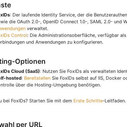
nste
oxIDs
: Der laufende Identity Service, der die Benutzerauthe
wie die OAuth 2.0-, OpenID Connect 1.0-, SAML 2.0- und W
nwendungen
verwaltet.
xIDs Control
: Die Administrationsoberfläche, verfügbar a
rbindungen und Anwendungen zu konfigurieren.
ting-Optionen
xIDs Cloud (SaaS)
: Nutzen Sie FoxIDs als verwalteten Iden
lf-hosted
:
Bereitstellen
Sie FoxIDs selbst auf IIS, Docker o
ntrolle über die Hosting-Umgebung benötigen.
u bei FoxIDs? Starten Sie mit dem
Erste Schritte
-Leitfaden.
wahl per URL