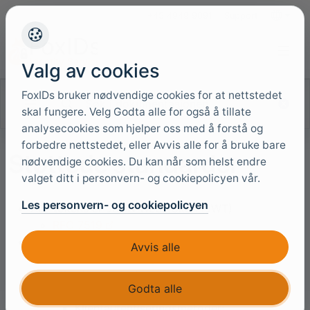
+45 4949 9091
Support
Språk
Valg av cookies
FoxIDs bruker nødvendige cookies for at nettstedet
Søk i dokumentasjonen
skal fungere. Velg Godta alle for også å tillate
analysecookies som hjelper oss med å forstå og
forbedre nettstedet, eller Avvis alle for å bruke bare
Støttede standarder
nødvendige cookies. Du kan når som helst endre
valget ditt i personvern- og cookiepolicyen vår.
Les personvern- og cookiepolicyen
Alle tokens er JSON Web Token (JWT)
RFC 7519
OpenID Connect 1.0 støttes i både
Avvis alle
applikasjonsregistreringer og
autentiseringsmetoder
Godta alle
OpenID Connect Core 1.0
Klientautentiseringsmetoder: