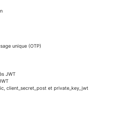
on
usage unique (OTP)
cès JWT
 JWT
ic, client_secret_post et private_key_jwt