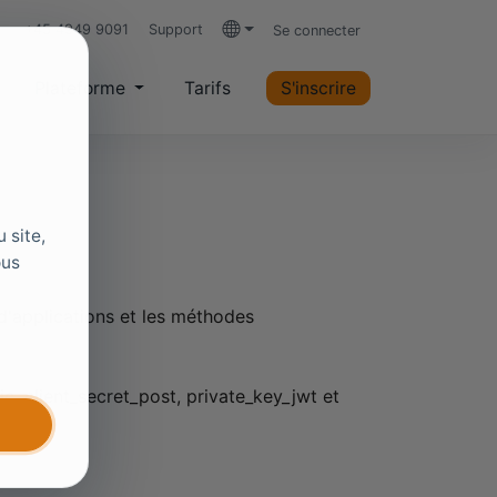
+45 4949 9091
Support
Se connecter
Langues
Plateforme
Tarifs
S'inscrire
 site,
ous
d'applications et les méthodes
ic, client_secret_post, private_key_jwt et