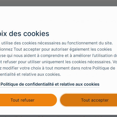
Docs et outils
Cas d'usage
Services
ix des cookies
rmes prises en charge
 utilise des cookies nécessaires au fonctionnement du site.
ionnez Tout accepter pour autoriser également les cookies
yse qui nous aident à comprendre et à améliorer l’utilisation du
t refuser pour utiliser uniquement les cookies nécessaires. V
us les jetons sont des jetons Web JSON (JWT)
 modifier votre choix à tout moment dans notre Politique de
RFC7519
entialité et relative aux cookies.
enID Connect 1.0 pris en charge dans les enregistrements 
authentification
a Politique de confidentialité et relative aux cookies
OpenID Connect Noyau 1.0
Méthodes d'authentification client : client_secret_bas
aucune avec PKCE
Tout refuser
Tout accepter
OpenID Connect Découverte 1.0
OpenID Connect Gestion de session 1.0