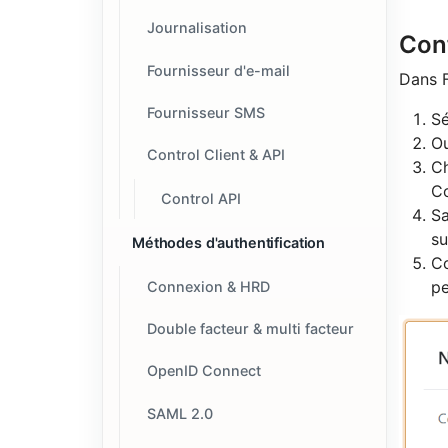
Journalisation
Con
Fournisseur d'e-mail
Dans F
Fournisseur SMS
Sé
O
Control Client & API
C
Co
Control API
Sa
s
Méthodes d'authentification
Co
pe
Connexion & HRD
Double facteur & multi facteur
OpenID Connect
SAML 2.0