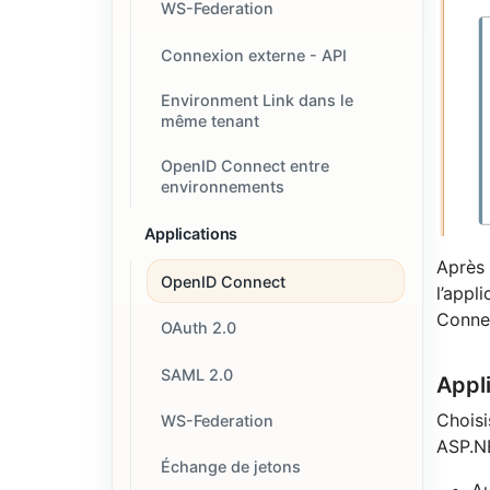
WS-Federation
Connexion externe - API
Environment Link dans le
même tenant
OpenID Connect entre
environnements
Applications
Après 
OpenID Connect
l’appl
Connec
OAuth 2.0
SAML 2.0
Appli
Chois
WS-Federation
ASP.NE
Échange de jetons
Au