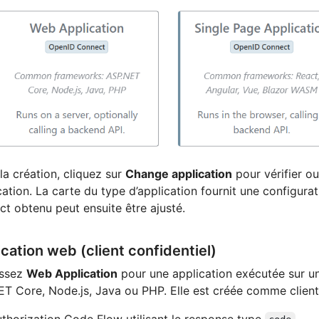
la création, cliquez sur
Change application
pour vérifier o
ication. La carte du type d’application fournit une configurat
t obtenu peut ensuite être ajusté.
cation web (client confidentiel)
issez
Web Application
pour une application exécutée sur un
T Core, Node.js, Java ou PHP. Elle est créée comme client 
thorization Code Flow utilisant le response type
.