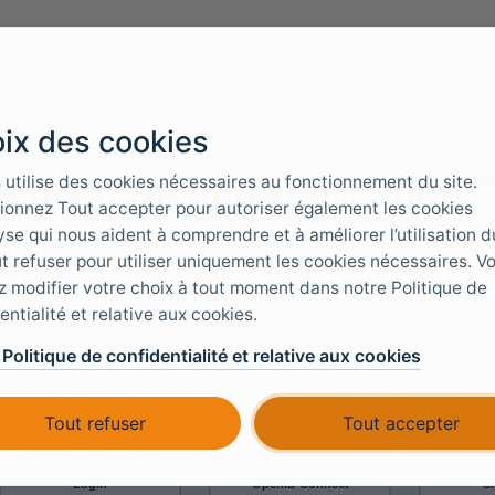
Docs et outils
Cas d'usage
Services
ix des cookies
registrement d’application
 utilise des cookies nécessaires au fonctionnement du site.
ionnez Tout accepter pour autoriser également les cookies
yse qui nous aident à comprendre et à améliorer l’utilisation du
t refuser pour utiliser uniquement les cookies nécessaires. V
egistrement d’application
OpenID Connect
FoxIDs permet à
 modifier votre choix à tout moment dans notre Politique de
entifier les utilisateurs via FoxIDs et de recevoir des jetons 
entialité et relative aux cookies.
(RP), et FoxIDs est l’OpenID Provider (OP).
a Politique de confidentialité et relative aux cookies
Tout refuser
Tout accepter