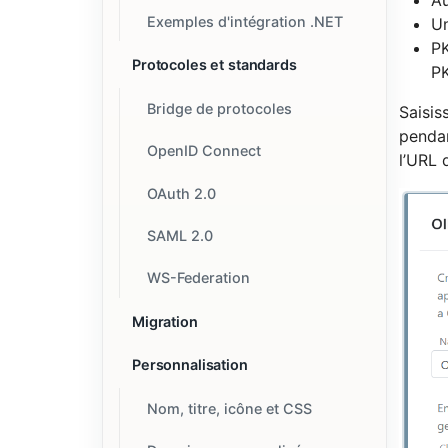
Exemples d'intégration .NET
Un
PK
Protocoles et standards
PK
Bridge de protocoles
Saisis
pendan
OpenID Connect
l’URL 
OAuth 2.0
SAML 2.0
WS-Federation
Migration
Personnalisation
Nom, titre, icône et CSS