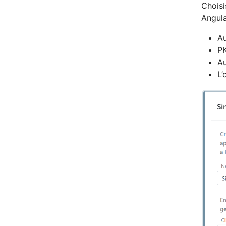
Chois
Angula
Au
PK
Au
L’