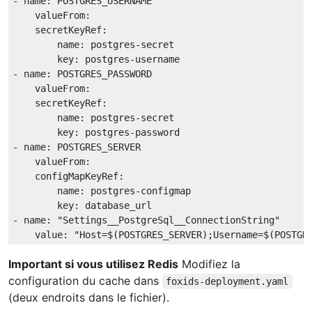
-
name:
POSTGRES_USERNAME
valueFrom:
secretKeyRef:
name:
postgres-secret
key:
postgres-username
-
name:
POSTGRES_PASSWORD
valueFrom:
secretKeyRef:
name:
postgres-secret
key:
postgres-password
-
name:
POSTGRES_SERVER
valueFrom:
configMapKeyRef:
name:
postgres-configmap
key:
database_url
-
name:
"Settings__PostgreSql__ConnectionString"
value:
"Host=$(POSTGRES_SERVER);Username=$(POSTGR
Important si vous utilisez Redis
Modifiez la
configuration du cache dans
foxids-deployment.yaml
(deux endroits dans le fichier).