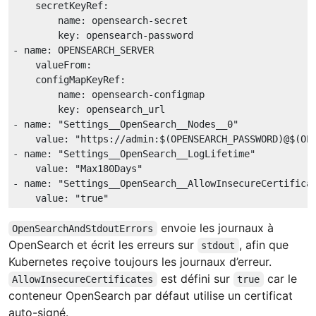
secretKeyRef:
name:
opensearch-secret
key:
opensearch-password
-
name:
OPENSEARCH_SERVER
valueFrom:
configMapKeyRef:
name:
opensearch-configmap
key:
opensearch_url
-
name:
"Settings__OpenSearch__Nodes__0"
value:
"https://admin:$(OPENSEARCH_PASSWORD)@$(OP
-
name:
"Settings__OpenSearch__LogLifetime"
value:
"Max180Days"
-
name:
"Settings__OpenSearch__AllowInsecureCertifica
value:
"true"
envoie les journaux à
OpenSearchAndStdoutErrors
OpenSearch et écrit les erreurs sur
, afin que
stdout
Kubernetes reçoive toujours les journaux d’erreur.
est défini sur
car le
AllowInsecureCertificates
true
conteneur OpenSearch par défaut utilise un certificat
auto-signé.