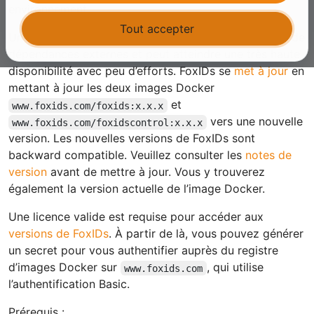
environnement.
Tout accepter
Une installation FoxIDs est autonome, comporte peu de
dépendances externes et peut atteindre une très haute
disponibilité avec peu d’efforts. FoxIDs se
met à jour
en
mettant à jour les deux images Docker
et
www.foxids.com/foxids:x.x.x
vers une nouvelle
www.foxids.com/foxidscontrol:x.x.x
version. Les nouvelles versions de FoxIDs sont
backward compatible. Veuillez consulter les
notes de
version
avant de mettre à jour. Vous y trouverez
également la version actuelle de l’image Docker.
Une licence valide est requise pour accéder aux
versions de FoxIDs
. À partir de là, vous pouvez générer
un secret pour vous authentifier auprès du registre
d’images Docker sur
, qui utilise
www.foxids.com
l’authentification Basic.
Prérequis :