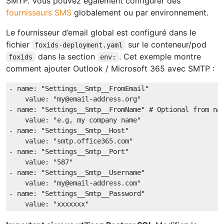
SMTP. Vous pouvez également configurer des
fournisseurs SMS
globalement ou par environnement.
Le fournisseur d’email global est configuré dans le
fichier
sur le conteneur/pod
foxids-deployment.yaml
dans la section
. Cet exemple montre
foxids
env:
comment ajouter Outlook / Microsoft 365 avec SMTP :
-
name:
"Settings__Smtp__FromEmail"
value:
"my@email-address.org"
-
name:
"Settings__Smtp__FromName"
# Optional from na
value:
"e.g, my company name"
-
name:
"Settings__Smtp__Host"
value:
"smtp.office365.com"
-
name:
"Settings__Smtp__Port"
value:
"587"
-
name:
"Settings__Smtp__Username"
value:
"my@email-address.com"
-
name:
"Settings__Smtp__Password"
value:
"xxxxxxx"