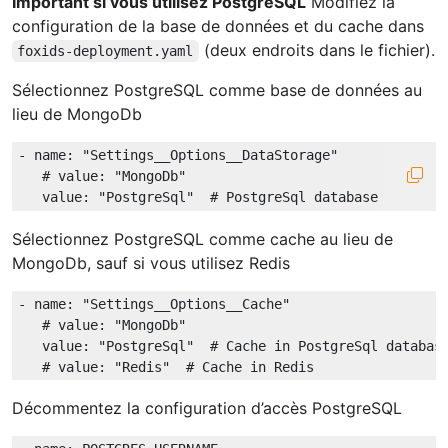
Important si vous utilisez PostgreSQL
Modifiez la
configuration de la base de données et du cache dans
(deux endroits dans le fichier).
foxids-deployment.yaml
Sélectionnez PostgreSQL comme base de données au
lieu de MongoDb
-
name:
"Settings__Options__DataStorage"
# value: "MongoDb"
value:
"PostgreSql"
# PostgreSql database
Sélectionnez PostgreSQL comme cache au lieu de
MongoDb, sauf si vous utilisez Redis
-
name:
"Settings__Options__Cache"
# value: "MongoDb"
value:
"PostgreSql"
# Cache in PostgreSql databas
# value: "Redis"  # Cache in Redis
Décommentez la configuration d’accès PostgreSQL