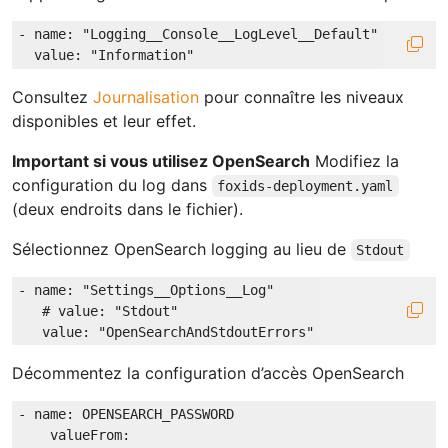
-
name:
"Logging__Console__LogLevel__Default"
value:
"Information"
Consultez
Journalisation
pour connaître les niveaux
disponibles et leur effet.
Important si vous utilisez OpenSearch
Modifiez la
configuration du log dans
foxids-deployment.yaml
(deux endroits dans le fichier).
Sélectionnez OpenSearch logging au lieu de
Stdout
-
name:
"Settings__Options__Log"
# value: "Stdout"
value:
"OpenSearchAndStdoutErrors"
Décommentez la configuration d’accès OpenSearch
-
name:
OPENSEARCH_PASSWORD
valueFrom: