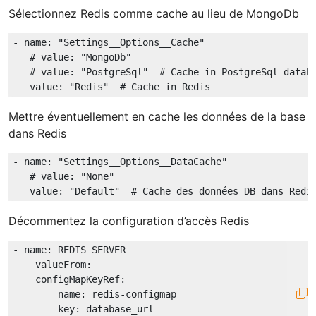
Sélectionnez Redis comme cache au lieu de MongoDb
-
name:
"Settings__Options__Cache"
# value: "MongoDb"
# value: "PostgreSql"  # Cache in PostgreSql datab
value:
"Redis"
# Cache in Redis
Mettre éventuellement en cache les données de la base
dans Redis
-
name:
"Settings__Options__DataCache"
# value: "None"
value:
"Default"
# Cache des données DB dans Redi
Décommentez la configuration d’accès Redis
-
name:
REDIS_SERVER
valueFrom:
configMapKeyRef:
name:
redis-configmap
key:
database_url