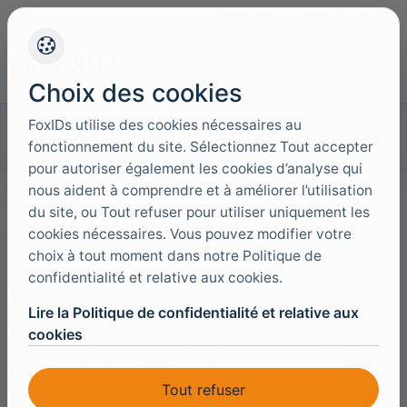
+45 4949 9091
Support
Langues
Choix des cookies
FoxIDs utilise des cookies nécessaires au
Rechercher dans la documentation
fonctionnement du site. Sélectionnez Tout accepter
pour autoriser également les cookies d’analyse qui
nous aident à comprendre et à améliorer l’utilisation
Kubernetes
du site, ou Tout refuser pour utiliser uniquement les
cookies nécessaires. Vous pouvez modifier votre
choix à tout moment dans notre Politique de
Déployez FoxIDs dans votre cluster Kubernetes (K8s)
confidentialité et relative aux cookies.
ou Docker Desktop avec Kubernetes activé.
Lire la Politique de confidentialité et relative aux
Ceci décrit un
déploiement
par défaut et une
première
cookies
connexion
, ainsi que quelques
considérations
. Il est
attendu que vous deviez personnaliser les fichiers yaml
Tout refuser
pour répondre à vos besoins, préférences et