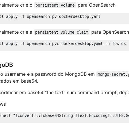
nalmente crie o
para OpenSearch
persistent volume
nalmente crie a
para OpenSearch
persistent volume claim
goDB
e o username e a password do MongoDB em
mongo-secret.
icados em base64.
codificar em base64 "the text" num command prompt, dep
ows
shell 
"[convert]::ToBase64String([Text.Encoding]::UTF8.G