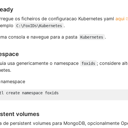
ready
regue os ficheiros de configuracao Kubernetes yaml
aqui
xemplo
.
C:\FoxIDs\Kubernetes
uma consola e navegue para a pasta
.
Kubernetes
espace
guia usa genericamente o namespace
; considere a
foxids
etes.
o namespace
istent volumes
a de persistent volumes para MongoDB, opcionalmente Ope