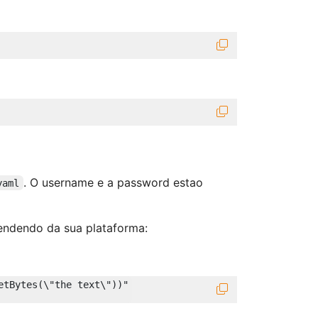
. O username e a password estao
yaml
endendo da sua plataforma:
etBytes(\"
the text\
"))"