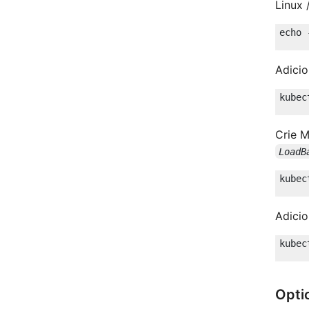
Linux 
echo
Adici
Crie 
LoadB
Adici
Opti