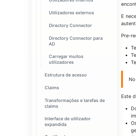
encont
Utilizadores externos
E nece
autent
Directory Connector
Pre-re
Directory Connector para
AD
Te
Te
Carregar muitos
T
utilizadores
Estrutura de acesso
No 
Claims
Este d
Transformações e tarefas de
claims
Do
i
Interface de utilizador
Os
expandida
ge