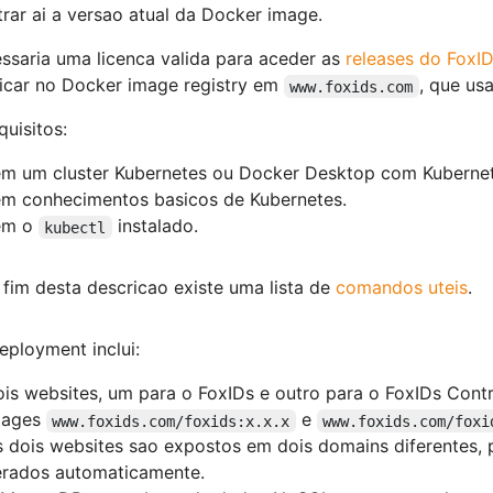
rar ai a versao atual da Docker image.
ssaria uma licenca valida para aceder as
releases do FoxI
icar no Docker image registry em
, que us
www.foxids.com
quisitos:
m um cluster Kubernetes ou Docker Desktop com Kubernet
m conhecimentos basicos de Kubernetes.
em o
instalado.
kubectl
fim desta descricao existe uma lista de
comandos uteis
.
eployment inclui:
is websites, um para o FoxIDs e outro para o FoxIDs Contr
mages
e
www.foxids.com/foxids:x.x.x
www.foxids.com/foxi
 dois websites sao expostos em dois domains diferentes,
rados automaticamente.