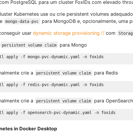
 com PostgreSQL para um cluster FoxIDs com elevado thro
uster Kubernetes use ou crie persistent volumes adequad
me
para MongoDB e, opcionalmente, uma p
mongo-data-pvc
conseguir usar
dynamic storage provisioning
com
Storag
a
para Mongo
persistent volume claim
nalmente crie a
para Redis
persistent volume claim
nalmente crie a
para OpenSearch
persistent volume claim
netes in Docker Desktop