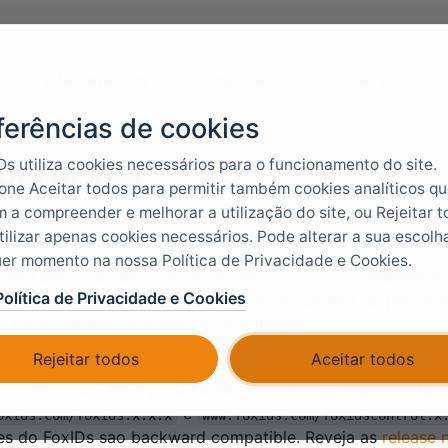
Docs e ferramentas
Casos de uso
Serviços
ferências de cookies
bernetes
Ds utiliza cookies necessários para o funcionamento do site.
one Aceitar todos para permitir também cookies analíticos q
 a compreender e melhorar a utilização do site, ou Rejeitar 
tilizar apenas cookies necessários. Pode alterar a sua escolh
eployment do FoxIDs no seu cluster Kubernetes, K8s, ou 
er momento na nossa Política de Privacidade e Cookies.
e uma descricao de como fazer um
deployment
predefinido
Política de Privacidade e Cookies
algumas
consideracoes
. Pressupoe-se que tera de persona
s necessidades, preferencias e ambiente.
Rejeitar todos
Aceitar todos
nstalação FoxIDs é autónoma, tem poucas dependências ex
do com pouco esforço. O FoxIDs e
atualizado
atualizando a
e
oxids.com/foxids:x.x.x
www.foxids.com/foxidscontrol:x
es do FoxIDs sao backward compatible. Reveja as
release 