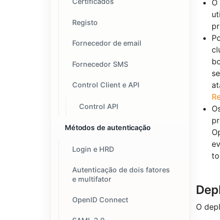
Certificados
O 
ut
Registo
pr
Po
Fornecedor de email
cl
bo
Fornecedor SMS
se
at
Control Client e API
Re
Control API
Os
pr
Métodos de autenticação
Op
ev
Login e HRD
to
Autenticação de dois fatores
e multifator
Dep
OpenID Connect
O depl