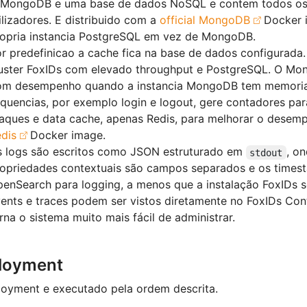
MongoDB e uma base de dados NoSQL e contem todos os d
ilizadores. E distribuido com a
official MongoDB
Docker i
opria instancia PostgreSQL em vez de MongoDB.
r predefinicao a cache fica na base de dados configurada.
uster FoxIDs com elevado throughput e PostgreSQL. O M
m desempenho quando a instancia MongoDB tem memoria 
quencias, por exemplo login e logout, gere contadores par
aques e data cache, apenas Redis, para melhorar o desemp
dis
Docker image.
 logs são escritos como JSON estruturado em
, o
stdout
opriedades contextuais são campos separados e os times
enSearch para logging, a menos que a instalação FoxIDs 
ents e traces podem ser vistos diretamente no FoxIDs Cont
rna o sistema muito mais fácil de administrar.
loyment
oyment e executado pela ordem descrita.