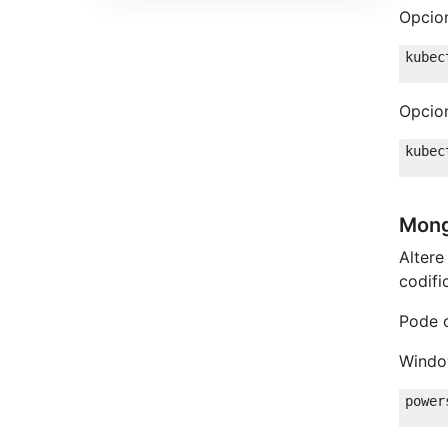
Opcio
Opcio
Mon
Alter
codif
Pode 
Wind
power