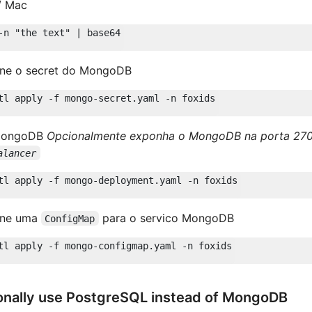
/ Mac
one o secret do MongoDB
MongoDB
Opcionalmente exponha o MongoDB na porta 270
alancer
one uma
para o servico MongoDB
ConfigMap
onally use PostgreSQL instead of MongoDB