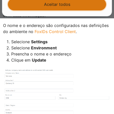
Quando o FoxIDs envia um SMS ou email a um
Aceitar todos
utilizador, o texto do SMS e do email é personalizado
com essa informação.
O nome e o endereço são configurados nas definições
do ambiente no
FoxIDs Control Client
.
Selecione
Settings
Selecione
Environment
Preencha o nome e o endereço
Clique em
Update