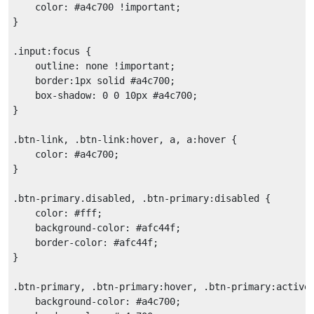
color
: 
#a4c700
!important
;

}

.input
:focus
 {

outline
: none 
!important
;

border
:
1px
 solid 
#a4c700
;

box-shadow
: 
0
0
10px
#a4c700
;

}

.btn-link
, 
.btn-link
:hover
, 
a
, 
a
:hover
 {

color
: 
#a4c700
;

}

.btn-primary
.disabled
, 
.btn-primary
:disabled
 {

color
: 
#fff
;

background-color
: 
#afc44f
;

border-color
: 
#afc44f
;

}

.btn-primary
, 
.btn-primary
:hover
, 
.btn-primary
:active
background-color
: 
#a4c700
;
