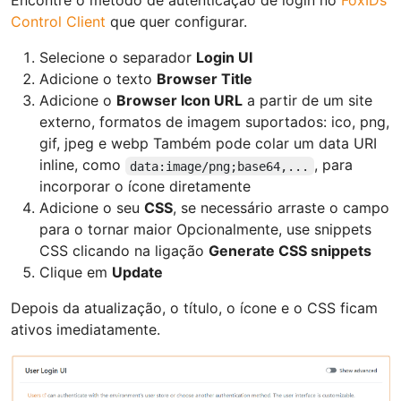
Encontre o método de autenticação de login no
FoxIDs
Control Client
que quer configurar.
Selecione o separador
Login UI
Adicione o texto
Browser Title
Adicione o
Browser Icon URL
a partir de um site
externo, formatos de imagem suportados: ico, png,
gif, jpeg e webp Também pode colar um data URI
inline, como
, para
data:image/png;base64,...
incorporar o ícone diretamente
Adicione o seu
CSS
, se necessário arraste o campo
para o tornar maior Opcionalmente, use snippets
CSS clicando na ligação
Generate CSS snippets
Clique em
Update
Depois da atualização, o título, o ícone e o CSS ficam
ativos imediatamente.