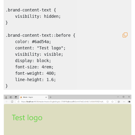
.brand-content-text
 {

visibility
: hidden;

}

.brand-content-text
::before
 {

color
: 
#6ad54a
;

content
: 
"Test logo"
;

visibility
: visible;

display
: block;

font-size
: 
4rem
;

font-weight
: 
400
;

line-height
: 
1.6
;
