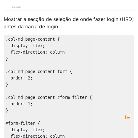
Mostrar a secção de seleção de onde fazer login (HRD)
antes da caixa de login.
.col-md
.page-content
 {

display
: flex;

flex-direction
: column;

}

.col-md
.page-content
form
 {

order
: 
2
;

}

.col-md
.page-content
#form-filter
 {

order
: 
1
;

}

#form-filter
 {

display
: flex;

flex-direction
: column;
