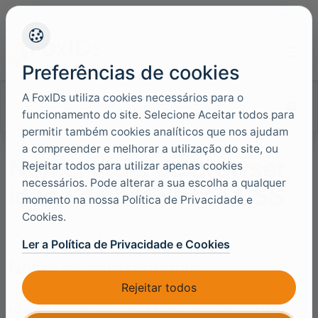
+45 4949 9091
Suporte
Idiomas
Preferências de cookies
A FoxIDs utiliza cookies necessários para o
Pesquisar documentação
funcionamento do site. Selecione Aceitar todos para
permitir também cookies analíticos que nos ajudam
a compreender e melhorar a utilização do site, ou
Nome, título do browser,
Rejeitar todos para utilizar apenas cookies
necessários. Pode alterar a sua escolha a qualquer
ícone do browser e CSS
momento na nossa Política de Privacidade e
Cookies.
Ler a Política de Privacidade e Cookies
Nome de apresentação
Rejeitar todos
O nome e o endereço da sua empresa, organização ou
sistema podem ser configurados em cada ambiente.