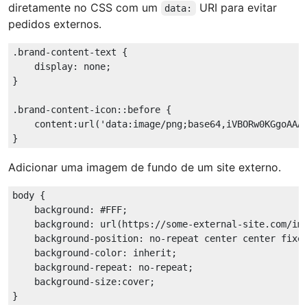
diretamente no CSS com um
URI para evitar
data:
pedidos externos.
.brand-content-text
 {

display
: none;

}

.brand-content-icon
::before
 {

content
:
url
(
'data:image/png;base64,iVBORw0KGgoAAA
Adicionar uma imagem de fundo de um site externo.
body
 {

background
: 
#FFF
;

background
: 
url
(https://some-external-site.com/ima
background-position
: no-repeat center center fixed
background-color
: inherit;

background-repeat
: no-repeat;

background-size
:cover;
