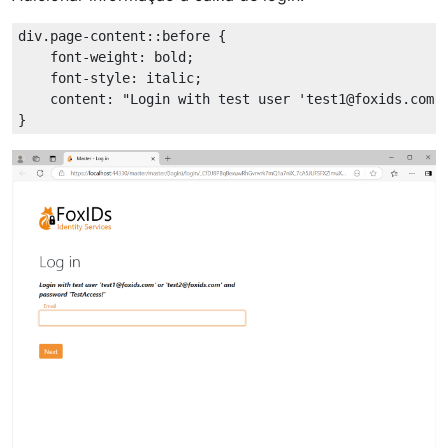
div
.page-content
::before
 {

font-weight
: bold;

font-style
: italic;

content
: 
"Login with test user 'test1@foxids.com'