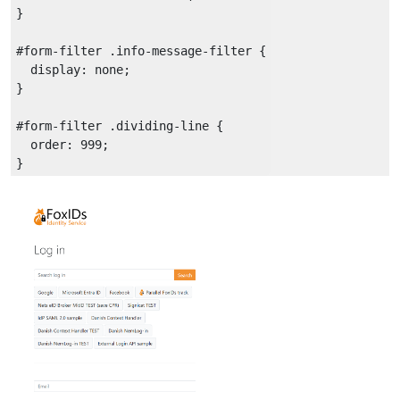
}

#form-filter
.info-message-filter
 {

display
: none;

}

#form-filter
.dividing-line
 {

order
: 
999
;
