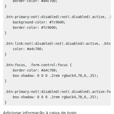
border-color
: 
#a4c700
;

}

.btn-primary
:not(
:disabled)
:not(.disabled).active
, 
.b
background-color
: 
#7c9600
;

border-color
: 
#7c9600
;

}

.btn-link
:not(
:disabled)
:not(.disabled)
:active
, 
.btn-
color
: 
#a4c700
;

}

.btn
:focus
, 
.form-control
:focus
 {

border-color
: 
#a4c700
;

box-shadow
: 
0
0
0
 .
2rem
rgba
(64,78,0,.25);

}

.btn-primary
:not(
:disabled)
:not(.disabled).active
:foc
box-shadow
: 
0
0
0
 .
2rem
rgba
(64,78,0,.25);

Adicionar informação à caixa de login.