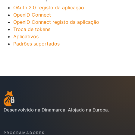
OAuth 2.0 registo da aplicação
OpenID Connect
OpenID Connect registo da aplicação
Troca de tokens
Aplicativos
Padrões suportados
Desenvolvido na Dinamarca. Alojado na Europa.
PROGRAMADORES