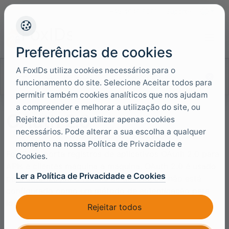
+45 4949 9091
Suporte
Idiomas
Preferências de cookies
A FoxIDs utiliza cookies necessários para o
Pesquisar documentação
funcionamento do site. Selecione Aceitar todos para
permitir também cookies analíticos que nos ajudam
a compreender e melhorar a utilização do site, ou
OAuth 2.0
Rejeitar todos para utilizar apenas cookies
necessários. Pode alterar a sua escolha a qualquer
momento na nossa Política de Privacidade e
FoxIDs suporta registros de aplicativos OAuth 2.0 para
Cookies.
APIs e clientes máquina a máquina. OAuth 2.0 é usado
Ler a Política de Privacidade e Cookies
para autorização e tokens de acesso; ele não está
configurado como um método de autenticação para
login interativo do usuário.
Rejeitar todos