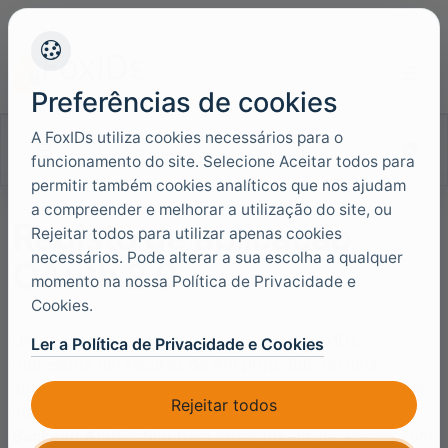
+45 4949 9091
Suporte
Idiomas
Preferências de cookies
A FoxIDs utiliza cookies necessários para o
Pesquisar documentação
funcionamento do site. Selecione Aceitar todos para
permitir também cookies analíticos que nos ajudam
a compreender e melhorar a utilização do site, ou
Registo de aplicação
Rejeitar todos para utilizar apenas cookies
necessários. Pode alterar a sua escolha a qualquer
OAuth 2.0
momento na nossa Política de Privacidade e
Cookies.
Um registo de aplicação
OAuth 2.0
no FoxIDs
Ler a Política de Privacidade e Cookies
representa um recurso de API protegido ou uma
aplicação backend que utiliza autenticação máquina a
Rejeitar todos
máquina. Registe uma
API
para expor scopes e uma
Backend Application
para obter tokens de acesso com