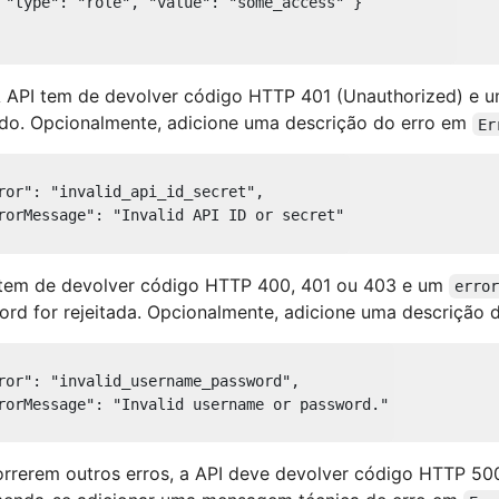
 
"type"
: 
"role"
, 
"value"
: 
"some_access"
 }

 API tem de devolver código HTTP 401 (Unauthorized) e 
ado. Opcionalmente, adicione uma descrição do erro em
Er
ror"
: 
"invalid_api_id_secret"
,

rorMessage"
: 
"Invalid API ID or secret"
 tem de devolver código HTTP 400, 401 ou 403 e um
erro
rd for rejeitada. Opcionalmente, adicione uma descrição
ror"
: 
"invalid_username_password"
,

rorMessage"
: 
"Invalid username or password."
rrerem outros erros, a API deve devolver código HTTP 500