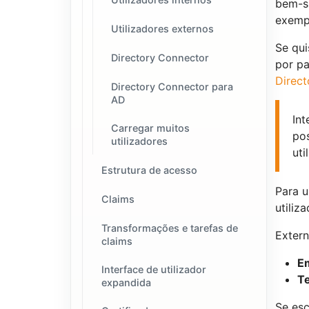
bem-s
exemp
Utilizadores externos
Se qu
Directory Connector
por pa
Direct
Directory Connector para
AD
In
Carregar muitos
pos
utilizadores
uti
Estrutura de acesso
Para u
Claims
utiliz
Transformações e tarefas de
Extern
claims
Em
Interface de utilizador
T
expandida
Se esc