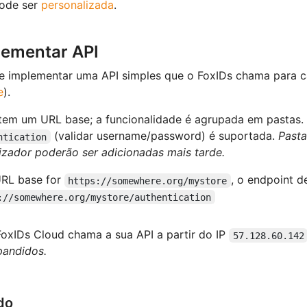
pode ser
personalizada
.
lementar API
 implementar uma API simples que o FoxIDs chama para c
e
).
tem um URL base; a funcionalidade é agrupada em pastas.
(validar username/password) é suportada.
Pasta
ntication
lizador poderão ser adicionadas mais tarde.
URL base for
, o endpoint d
https://somewhere.org/mystore
://somewhere.org/mystore/authentication
FoxIDs Cloud chama a sua API a partir do IP
57.128.60.142
pandidos.
do