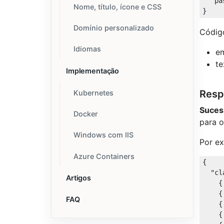
"pa
Nome, título, ícone e CSS
Domínio personalizado
Códig
Idiomas
em
te
Implementação
Resp
Kubernetes
Suces
Docker
para o
Windows com IIS
Por ex
Azure Containers
{

"cl
Artigos
    {
    {
FAQ
    {
    {