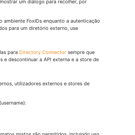
ostrar um diálogo para recolher, por
o ambiente FoxIDs enquanto a autenticação
dos para um diretório externo, use
idas para
Directory Connector
sempre que
s e descontinuar a API externa e a store de
ernos, utilizadores externos e stores de
 (username):
rmatos mistos são permitidos, incluindo uso