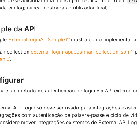
enda-se adicionar uma mensagem técnica de erro em
Err
ada em log; nunca mostrada ao utilizador final).
ple da API
ple
ExternalLoginApiSample
mostra como implementar a
an collection
external-login-api.postman_collection.json
p
an
.
figurar
ure um método de autenticação de login via API externa 
ernal API Login só deve ser usado para integrações existe
egrações com autenticação de palavra-passe e ciclo de vid
onsidere mover integrações existentes de External API Log