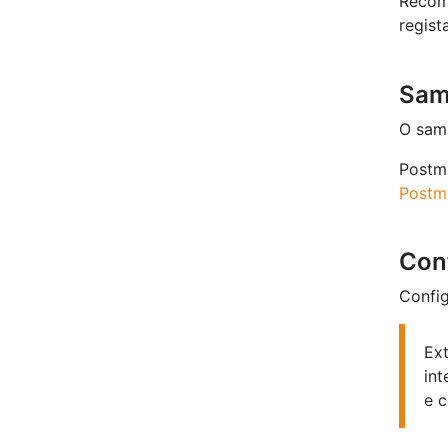
Recom
regist
Sam
O sam
Postm
Postm
Con
Config
Ext
int
e c