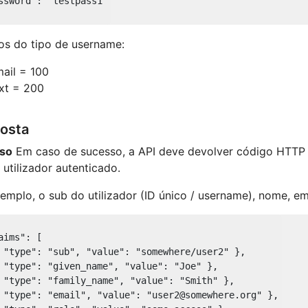
ssword"
: 
"testpass1"
os do tipo de username:
ail = 100
xt = 200
osta
so
Em caso de sucesso, a API deve devolver código HTTP 
 utilizador autenticado.
emplo, o sub do utilizador (ID único / username), nome, ema
aims"
: [

 
"type"
: 
"sub"
, 
"value"
: 
"somewhere/user2"
 },

 
"type"
: 
"given_name"
, 
"value"
: 
"Joe"
 },

 
"type"
: 
"family_name"
, 
"value"
: 
"Smith"
 },

 
"type"
: 
"email"
, 
"value"
: 
"user2@somewhere.org"
 },
