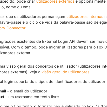
ucedido, pode criar
utilizadores externos
e opcionalmente m
lo, nome ou email.
iser que os utilizadores permaneçam
utilizadores internos
n
lavra-passe e o ciclo de vida da palavra-passe são delega
ory Connector
.
tegrações existentes de External Login API devem ser mov
sível. Com o tempo, pode migrar utilizadores para o FoxID
lizadores externa.
ma visão geral dos conceitos de utilizador (utilizadores int
adores externas), veja a
visão geral de utilizadores
.
al login suporta dois tipos de identificadores de utilizador
ail
- o email do utilizador
ext
- um username em texto livre
olher o tipo texto, o formato não é validado no FoxIDs (fo