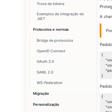
Troca de tokens
Prote
Exemplos de integração do
A cha
.NET
Protocolos e normas
Pod
Bridge de protocolos
Pedido
OpenID Connect
{

"us
OAuth 2.0
"us
"pa
SAML 2.0
WS-Federation
Pedido
Migração
{

"us
Personalização
"us