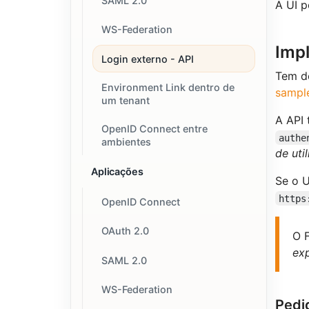
SAML 2.0
A UI 
WS-Federation
Imp
Login externo - API
Tem de
Environment Link dentro de
sampl
um tenant
A API 
OpenID Connect entre
authe
ambientes
de uti
Aplicações
Se o 
https
OpenID Connect
OAuth 2.0
O 
ex
SAML 2.0
WS-Federation
Pedi