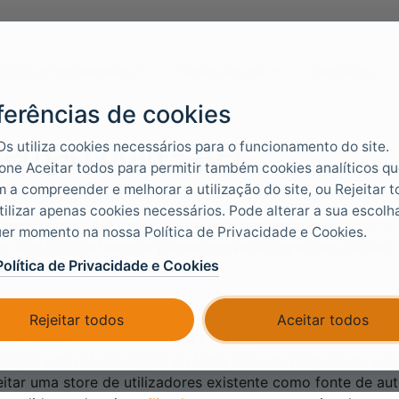
Docs e ferramentas
Casos de uso
Serviços
ferências de cookies
ernal Login - API
Ds utiliza cookies necessários para o funcionamento do site.
one Aceitar todos para permitir também cookies analíticos q
 a compreender e melhorar a utilização do site, ou Rejeitar 
tilizar apenas cookies necessários. Pode alterar a sua escolh
ernal Login - API é obsoleto e será descontinuado. Use
Di
er momento na nossa Política de Privacidade e Cookies.
 diretórios externos e planeie mover integrações existent
Política de Privacidade e Cookies
nnector sempre que possível.
ternal login pode autenticar utilizadores numa base de da
Rejeitar todos
Aceitar todos
hamada API
. Implementa a API; o FoxIDs chama-a com user
ação e devolve sucesso ou falha. Use um método de auten
itar uma store de utilizadores existente como fonte de au