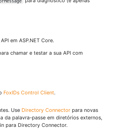
para diagnóstico (é apenas
orMessage
 API em ASP.NET Core.
ara chamar e testar a sua API com
no
FoxIDs Control Client
.
ntes. Use
Directory Connector
para novas
a da palavra-passe em diretórios externos,
in para Directory Connector.