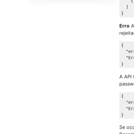
    {
  ]

Erro
A
rejeit
{

"er
"Er
A API
passwo
{

"er
"Er
Se oco