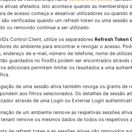
s ativas afetados. Isto acontece quando as memberships d
ura de acesso começa a desativar utilizadores ou quando 
são verificadas quando um refresh token ou uma sessão at
do ou removido continue a ser utilizado.
IDs Control Client, utilize os separadores
Refresh Token 
adores do ambiente para encontrar e revogar o acesso. Pod
, endereço de e-mail, número de telefone, nome de utiliza
tão guardados no FoxIDs podem ser encontrados através do
tros adicionais permitem limitar os resultados a uma authe
fica.
gação de uma sessão ativa também revoga os grants de re
pondem aos filtros selecionados. Os detalhes da sessão at
lizador através de uma Login ou External Login authenticat
inação de um ambiente remove as respetivas sessões ativas
 tenant remove os mesmos dados de todos os respetivos 
nts de refresh token e as sessões ativas são removidos a