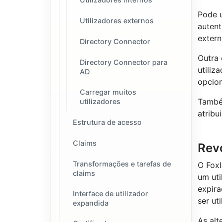
Pode 
Utilizadores externos
autent
extern
Directory Connector
Outra
Directory Connector para
utiliz
AD
opcio
Carregar muitos
Também
utilizadores
atribu
Estrutura de acesso
Claims
Revo
Transformações e tarefas de
O FoxI
claims
um uti
expir
Interface de utilizador
ser ut
expandida
As al