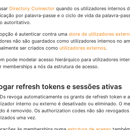
usar
Directory Connector
quando os utilizadores internos 
icação por palavra-passe e o ciclo de vida da palavra-pa
o autoritativo.
 opção é autenticar contra uma
store de utilizadores extern
adores não são guardados como utilizadores internos no am
nalmente ser criados como
utilizadores externos
.
 pode modelar acesso hierárquico para utilizadores inte
ir memberships a nós da estrutura de acesso.
gar refresh tokens e sessões ativas
Ds revoga automaticamente os grants de refresh token e a
lizador interno ou externo é desativado ou eliminado. O m
ado é removido. Os authorization codes não são revogado
ilizados uma vez.
terações às memberships numa
estrutura de acesso
também 