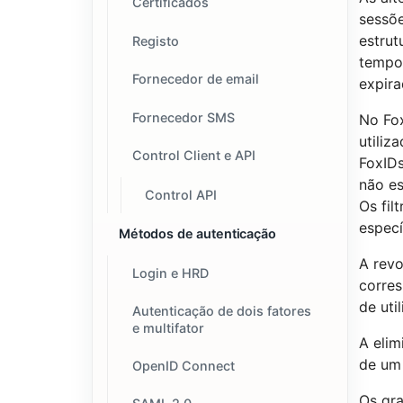
Certificados
sessõe
estrut
Registo
tempo 
Fornecedor de email
expira
Fornecedor SMS
No Fox
utiliz
Control Client e API
FoxIDs
não es
Control API
Os fil
especí
Métodos de autenticação
A revo
Login e HRD
corres
de uti
Autenticação de dois fatores
e multifator
A elim
de um
OpenID Connect
Os gra