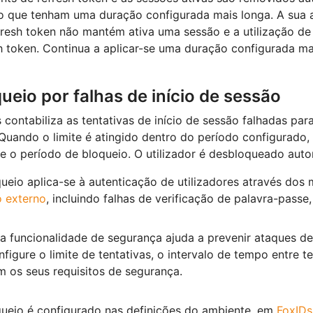
que tenham uma duração configurada mais longa. A sua at
resh token não mantém ativa uma sessão e a utilização d
h token. Continua a aplicar-se uma duração configurada ma
ueio por falhas de início de sessão
 contabiliza as tentativas de início de sessão falhadas para
 Quando o limite é atingido dentro do período configurado
e o período de bloqueio. O utilizador é desbloqueado aut
ueio aplica-se à autenticação de utilizadores através do
o externo
, incluindo falhas de verificação de palavra-passe
a funcionalidade de segurança ajuda a prevenir ataques de 
figure o limite de tentativas, o intervalo de tempo entre 
 os seus requisitos de segurança.
ueio é configurado nas definições do ambiente, em
FoxIDs