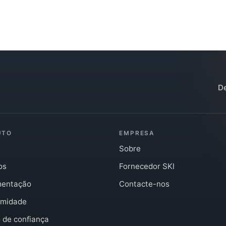
De
UTO
EMPRESA
s
Sobre
os
Fornecedor SKI
mentação
Contacte-nos
rmidade
 de confiança