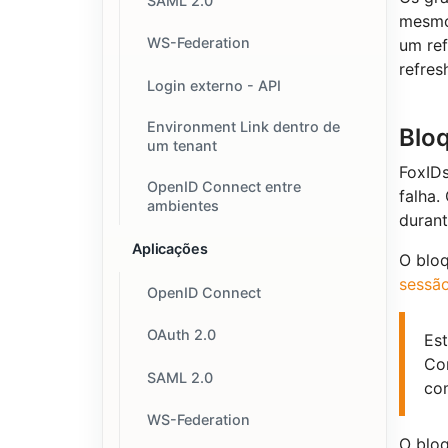
SAML 2.0
mesmo 
WS-Federation
um ref
refres
Login externo - API
Environment Link dentro de
Bloq
um tenant
FoxIDs
OpenID Connect entre
falha.
ambientes
durant
Aplicações
O bloq
sessã
OpenID Connect
OAuth 2.0
Est
Con
SAML 2.0
com
WS-Federation
O bloq