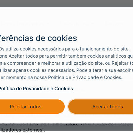
Docs e ferramentas
Casos de uso
Serviços
ferências de cookies
lizadores
Ds utiliza cookies necessários para o funcionamento do site.
one Aceitar todos para permitir também cookies analíticos q
 a compreender e melhorar a utilização do site, ou Rejeitar 
tilizar apenas cookies necessários. Pode alterar a sua escolh
lizadores são guardados no repositório de utilizadores do 
er momento na nossa Política de Privacidade e Cookies.
adores, cria ambientes adicionais e assim obtém mais reposit
Política de Privacidade e Cookies
m dois tipos diferentes de utilizadores:
ilizadores internos
, autenticados com o método de autent
Rejeitar todos
Aceitar todos
ilizadores externos
, ligados por um método de autenticaçã
 claim. Os utilizadores são autenticados num Identity Pr
se, por exemplo, num claim
(veja a secção Provis
email
ilizadores externos).