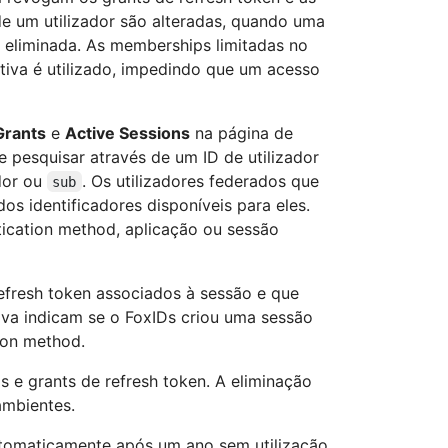
e um utilizador são alteradas, quando uma
é eliminada. As memberships limitadas no
iva é utilizado, impedindo que um acesso
Grants
e
Active Sessions
na página de
e pesquisar através de um ID de utilizador
dor ou
. Os utilizadores federados que
sub
s identificadores disponíveis para eles.
ntication method, aplicação ou sessão
fresh token associados à sessão e que
iva indicam se o FoxIDs criou uma sessão
ion method.
 e grants de refresh token. A eliminação
ambientes.
utomaticamente após um ano sem utilização,