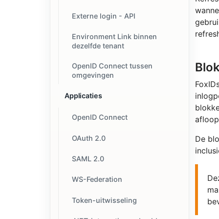
wannee
Externe login - API
gebrui
refres
Environment Link binnen
dezelfde tenant
Blok
OpenID Connect tussen
omgevingen
FoxIDs
inlogp
Applicaties
blokke
OpenID Connect
afloop
OAuth 2.0
De blo
inclus
SAML 2.0
Dez
WS-Federation
ma
Token-uitwisseling
bev