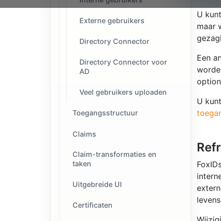
U kun
Externe gebruikers
maar 
gezagh
Directory Connector
Een an
Directory Connector voor
worden
AD
optio
Veel gebruikers uploaden
U kunt
toega
Toegangsstructuur
Claims
Refr
Claim-transformaties en
FoxIDs
taken
intern
Uitgebreide UI
extern
levens
Certificaten
Wijzig