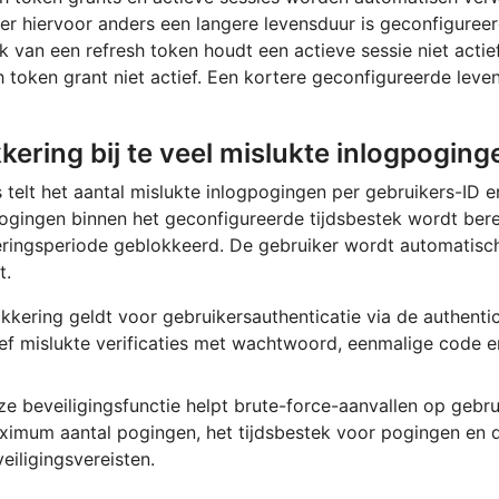
r hiervoor anders een langere levensduur is geconfigureerd.
k van een refresh token houdt een actieve sessie niet actie
h token grant niet actief. Een kortere geconfigureerde leven
kering bij te veel mislukte inlogpoging
 telt het aantal mislukte inlogpogingen per gebruikers-ID e
ogingen binnen het geconfigureerde tijdsbestek wordt bere
ringsperiode geblokkeerd. De gebruiker wordt automatisc
t.
kkering geldt voor gebruikersauthenticatie via de authen
ief mislukte verificaties met wachtwoord, eenmalige code 
e beveiligingsfunctie helpt brute-force-aanvallen op gebr
ximum aantal pogingen, het tijdsbestek voor pogingen en d
eiligingsvereisten.