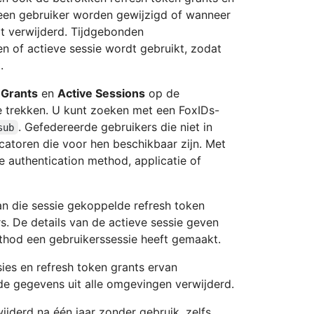
 een gebruiker worden gewijzigd of wanneer
dt verwijderd. Tijdgebonden
 of actieve sessie wordt gebruikt, zodat
.
 Grants
en
Active Sessions
op de
e trekken. U kunt zoeken met een FoxIDs-
. Gefedereerde gebruikers die niet in
sub
atoren die voor hen beschikbaar zijn. Met
e authentication method, applicatie of
n die sessie gekoppelde refresh token
s. De details van de actieve sessie geven
ethod een gebruikerssessie heeft gemaakt.
es en refresh token grants ervan
de gegevens uit alle omgevingen verwijderd.
jderd na één jaar zonder gebruik, zelfs