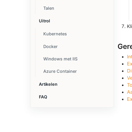
Talen
Uitrol
Kl
Kubernetes
Ger
Docker
In
Windows met IIS
Ex
Di
Azure Container
Ve
Artikelen
To
A
FAQ
Ex