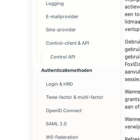
Logging
actiev
een to
E-mailprovider
lidmaa
verlop
Sms-provider
Gebrui
Control-client & API
gebrui
gebrui
Control API
FoxIDs
Authenticatiemethoden
aanvul
sessie
Login & HRD
Wannee
Twee-factor & multi-factor
grants
aan of
OpenID Connect
Wannee
SAML 2.0
verwij
WS-Federation
Refres