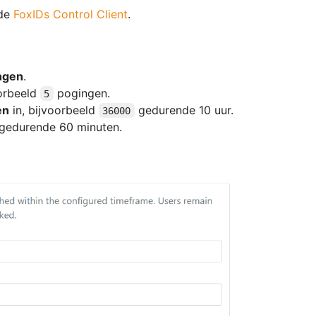
 de
FoxIDs Control Client
.
ngen
.
oorbeeld
pogingen.
5
en
in, bijvoorbeeld
gedurende 10 uur.
36000
gedurende 60 minuten.