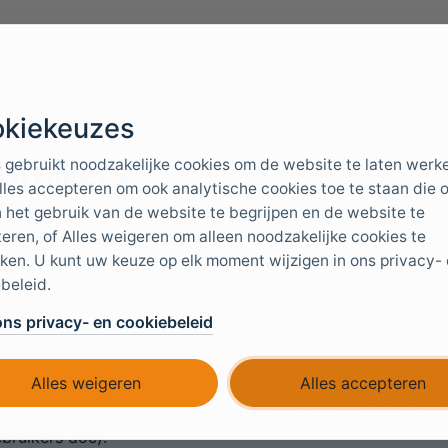
Docs & tools
Toepassingen
Diensten
kiekeuzes
bruikers
 gebruikt noodzakelijke cookies om de website te laten werk
lles accepteren om ook analytische cookies toe te staan die 
 het gebruik van de website te begrijpen en de website te
eren, of Alles weigeren om alleen noodzakelijke cookies te
kers worden opgeslagen in de gebruikersrepository van d
ken. U kunt uw keuze op elk moment wijzigen in ons privacy-
en, maakt u extra omgevingen aan en bereikt u zo meer use
beleid.
n twee verschillende soorten gebruikers:
ons privacy- en cookiebeleid
terne gebruikers
die worden geauthenticeerd met de
login
a
terne gebruikers
die via een authenticatiemethode zijn gek
Alles weigeren
Alles accepteren
t een claim. De gebruikers worden geauthenticeerd bij een
rden ingewisseld op basis van bijv. een
claim (zie 
email
bruikers doc).