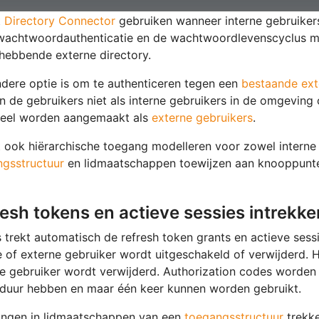
t
Directory Connector
gebruiken wanneer interne gebruiker
wachtwoordauthenticatie en de wachtwoordlevenscyclus 
ebbende externe directory.
dere optie is om te authenticeren tegen een
bestaande ext
 de gebruikers niet als interne gebruikers in de omgeving
neel worden aangemaakt als
externe gebruikers
.
 ook hiërarchische toegang modelleren voor zowel interne 
ngsstructuur
en lidmaatschappen toewijzen aan knooppunten
esh tokens en actieve sessies intrekke
 trekt automatisch de refresh token grants en actieve sess
e of externe gebruiker wordt uitgeschakeld of verwijderd.
e gebruiker wordt verwijderd. Authorization codes worden
duur hebben en maar één keer kunnen worden gebruikt.
ingen in lidmaatschappen van een
toegangsstructuur
trekke