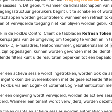
e sessies in. Dit gebeurt wanneer de lidmaatschappen van
egangsstructuur gebruikers begint uit te schakelen of wor
tschappen worden gecontroleerd wanneer een refresh token
en of verwijderde toegang niet kan blijven worden gebruikt
k in de FoxIDs Control Client de tabbladen
Refresh Token
kerspagina van de omgeving om toegang te vinden en in t
kers-ID, e-mailadres, telefoonnummer, gebruikersnaam of
 zijn opgeslagen, kunnen worden gevonden met de identific
lende filters kunt u de resultaten beperken tot een bepaald
.
r een actieve sessie wordt ingetrokken, worden ook de aa
 ingetrokken die overeenkomen met de geselecteerde filter
 FoxIDs via een Login- of External Login-authentication m
r een omgeving wordt verwijderd, worden de actieve sessi
derd. Wanneer een tenant wordt verwijderd, worden dezelf
h token grants en actieve sessies worden automatisch verwi