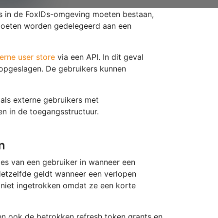
s in de FoxIDs-omgeving moeten bestaan,
moeten worden gedelegeerd aan een
erne user store
via een API. In dit geval
 opgeslagen. De gebruikers kunnen
als externe gebruikers met
 in de toegangsstructuur.
n
ies van een gebruiker in wanneer een
 Hetzelfde geldt wanneer een verlopen
 niet ingetrokken omdat ze een korte
n ook de betrokken refresh token grants en