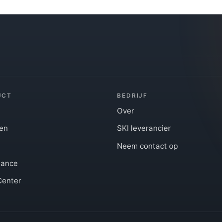
UCT
BEDRIJF
n
Over
en
SKI leverancier
Neem contact op
iance
Center